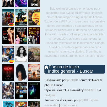
Esta web está basada en enlaces para
descargar con eMule, BitTorrent o similares.
No contiene alojado ningún tipo de fichero.
ExploradoresP2P.com no se hace responsable
de los comentarios u otras acciones de los
usuarios. Reservado el derecho de admisión.
Esta web inserta cookies propias para facilitar
tu navegación, así como para mejorar la
usabilidad y temática de la misma con Google
Analytics. Los datos personales de cada
usuario no son consultados. Si continuas
navegando consideramos que aceptas su uso.
Página de inicio
Índice general
Buscar
Desarrollado por
phpBB
® Forum Software ©
phpBB Limited
Style we_clearblue created by
INVENTEA
&
nextgen
Traducción al español por
phpBB España
Privacidad
|
Condiciones