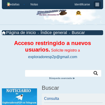
Medallas
Notas
Identificarse
Página de inicio
Índice general
Buscar
Acceso restringido a nuevos
usuarios.
Solicite registro a
exploradoresp2p@gmail.com
Búsqueda avanzada
Buscar
Consulta