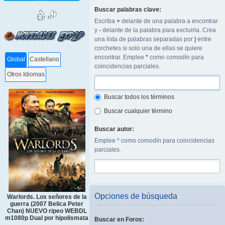
Buscar palabras clave:
Escriba
+
delante de una palabra a encontrar
y
-
delante de la palabra para excluirla. Crea
una lista de palabras separadas por
|
entre
corchetes si solo una de ellas se quiere
encontrar. Emplee
*
como comodín para
Global
Castellano
coincidencias parciales.
Otros Idiomas
Buscar todos los términos
Buscar cualquier término
Buscar autor:
Emplee * como comodín para coincidencias
parciales.
Opciones de búsqueda
Warlords. Los señores de la
guerra (2007 Belica Peter
Chan) NUEVO ripeo WEBDL
m1080p Dual por hipolismata
Buscar en Foros: