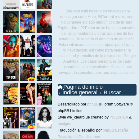
Esta web está basada en enlaces para
descargar con eMule, BitTorrent o similares.
No contiene alojado ningún tipo de fichero.
ExploradoresP2P.com no se hace responsable
de los comentarios u otras acciones de los
usuarios. Reservado el derecho de admisión.
Esta web inserta cookies propias para facilitar
tu navegación, así como para mejorar la
usabilidad y temática de la misma con Google
Analytics. Los datos personales de cada
usuario no son consultados. Si continuas
navegando consideramos que aceptas su uso.
Página de inicio
Índice general
Buscar
Desarrollado por
phpBB
® Forum Software ©
phpBB Limited
Style we_clearblue created by
INVENTEA
&
nextgen
Traducción al español por
phpBB España
Privacidad
|
Condiciones