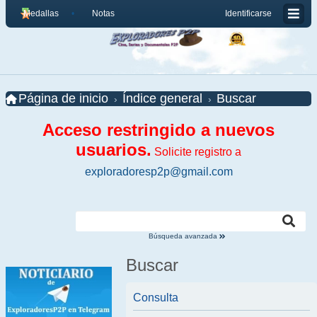
Medallas
Notas
Identificarse
Página de inicio
Índice general
Buscar
Acceso restringido a nuevos
usuarios.
Solicite registro a
exploradoresp2p@gmail.com
Búsqueda avanzada
Buscar
Consulta