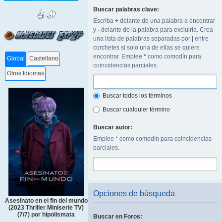
Buscar palabras clave:
Escriba
+
delante de una palabra a encontrar
y
-
delante de la palabra para excluirla. Crea
una lista de palabras separadas por
|
entre
corchetes si solo una de ellas se quiere
encontrar. Emplee
*
como comodín para
Global
Castellano
coincidencias parciales.
Otros Idiomas
Buscar todos los términos
Buscar cualquier término
Buscar autor:
Emplee * como comodín para coincidencias
parciales.
Opciones de búsqueda
Asesinato en el fin del mundo
(2023 Thriller Miniserie TV)
(7/7) por hipolismata
Buscar en Foros: