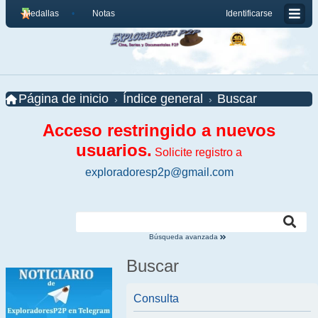
Medallas
Notas
Identificarse
Página de inicio
Índice general
Buscar
Acceso restringido a nuevos
usuarios.
Solicite registro a
exploradoresp2p@gmail.com
Búsqueda avanzada
Buscar
Consulta