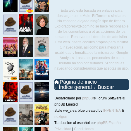
Esta web está basada en enlaces para
descargar con eMule, BitTorrent o similares.
No contiene alojado ningún tipo de fichero.
ExploradoresP2P.com no se hace responsable
de los comentarios u otras acciones de los
usuarios. Reservado el derecho de admisión.
Esta web inserta cookies propias para facilitar
tu navegación, así como para mejorar la
usabilidad y temática de la misma con Google
Analytics. Los datos personales de cada
usuario no son consultados. Si continuas
navegando consideramos que aceptas su uso.
Página de inicio
Índice general
Buscar
Desarrollado por
phpBB
® Forum Software ©
phpBB Limited
Style we_clearblue created by
INVENTEA
&
nextgen
Traducción al español por
phpBB España
Privacidad
|
Condiciones