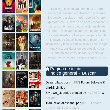
Esta web está basada en enlaces para
descargar con eMule, BitTorrent o similares.
No contiene alojado ningún tipo de fichero.
ExploradoresP2P.com no se hace responsable
de los comentarios u otras acciones de los
usuarios. Reservado el derecho de admisión.
Esta web inserta cookies propias para facilitar
tu navegación, así como para mejorar la
usabilidad y temática de la misma con Google
Analytics. Los datos personales de cada
usuario no son consultados. Si continuas
navegando consideramos que aceptas su uso.
Página de inicio
Índice general
Buscar
Desarrollado por
phpBB
® Forum Software ©
phpBB Limited
Style we_clearblue created by
INVENTEA
&
nextgen
Traducción al español por
phpBB España
Privacidad
|
Condiciones