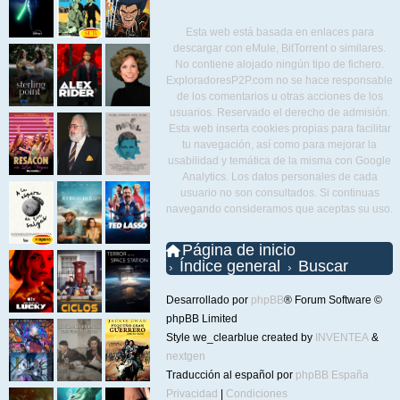
Esta web está basada en enlaces para
descargar con eMule, BitTorrent o similares.
No contiene alojado ningún tipo de fichero.
ExploradoresP2P.com no se hace responsable
de los comentarios u otras acciones de los
usuarios. Reservado el derecho de admisión.
Esta web inserta cookies propias para facilitar
tu navegación, así como para mejorar la
usabilidad y temática de la misma con Google
Analytics. Los datos personales de cada
usuario no son consultados. Si continuas
navegando consideramos que aceptas su uso.
Página de inicio
Índice general
Buscar
Desarrollado por
phpBB
® Forum Software ©
phpBB Limited
Style we_clearblue created by
INVENTEA
&
nextgen
Traducción al español por
phpBB España
Privacidad
|
Condiciones