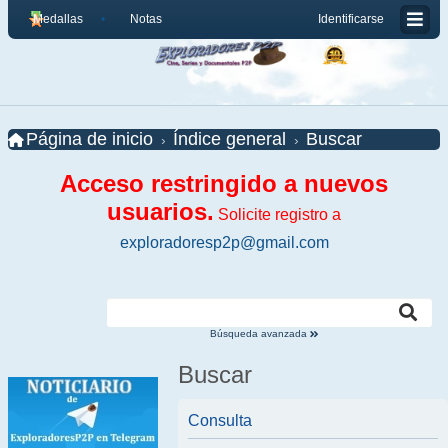
Medallas
Notas
Identificarse
Página de inicio
Índice general
Buscar
Acceso restringido a nuevos
usuarios.
Solicite registro a
exploradoresp2p@gmail.com
Búsqueda avanzada
Buscar
Consulta