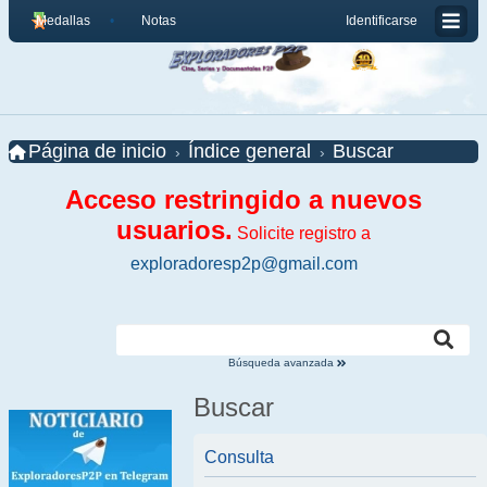
Medallas
Notas
Identificarse
Página de inicio
Índice general
Buscar
Acceso restringido a nuevos
usuarios.
Solicite registro a
exploradoresp2p@gmail.com
Búsqueda avanzada
Buscar
Consulta