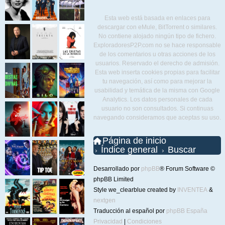
Esta web está basada en enlaces para
descargar con eMule, BitTorrent o similares.
No contiene alojado ningún tipo de fichero.
ExploradoresP2P.com no se hace responsable
de los comentarios u otras acciones de los
usuarios. Reservado el derecho de admisión.
Esta web inserta cookies propias para facilitar
tu navegación, así como para mejorar la
usabilidad y temática de la misma con Google
Analytics. Los datos personales de cada
usuario no son consultados. Si continuas
navegando consideramos que aceptas su uso.
Página de inicio
Índice general
Buscar
Desarrollado por
phpBB
® Forum Software ©
phpBB Limited
Style we_clearblue created by
INVENTEA
&
nextgen
Traducción al español por
phpBB España
Privacidad
|
Condiciones