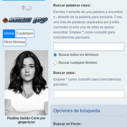
Buscar palabras clave:
Escriba
+
delante de una palabra a encontrar
y
-
delante de la palabra para excluirla. Crea
una lista de palabras separadas por
|
entre
corchetes si solo una de ellas se quiere
encontrar. Emplee
*
como comodín para
Global
Castellano
coincidencias parciales.
Otros Idiomas
Buscar todos los términos
Buscar cualquier término
Buscar autor:
Emplee * como comodín para coincidencias
parciales.
Opciones de búsqueda
Paulina Gaitán Ciclo por
gingerlynn
Buscar en Foros: