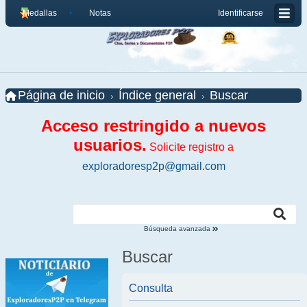
Medallas
Notas
Identificarse
Página de inicio
Índice general
Buscar
Acceso restringido a nuevos
usuarios.
Solicite registro a
exploradoresp2p@gmail.com
Búsqueda avanzada
Buscar
Consulta