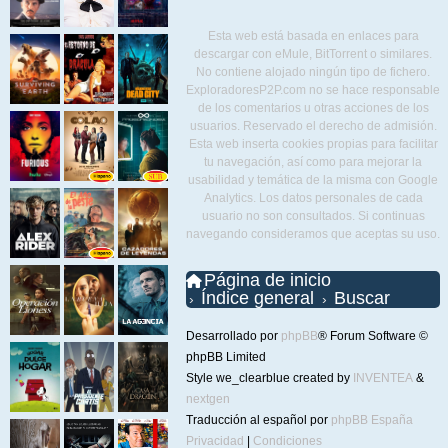
Esta web está basada en enlaces para
descargar con eMule, BitTorrent o similares.
No contiene alojado ningún tipo de fichero.
ExploradoresP2P.com no se hace responsable
de los comentarios u otras acciones de los
usuarios. Reservado el derecho de admisión.
Esta web inserta cookies propias para facilitar
tu navegación, así como para mejorar la
usabilidad y temática de la misma con Google
Analytics. Los datos personales de cada
usuario no son consultados. Si continuas
navegando consideramos que aceptas su uso.
Página de inicio
Índice general
Buscar
Desarrollado por
phpBB
® Forum Software ©
phpBB Limited
Style we_clearblue created by
INVENTEA
&
nextgen
Traducción al español por
phpBB España
Privacidad
|
Condiciones