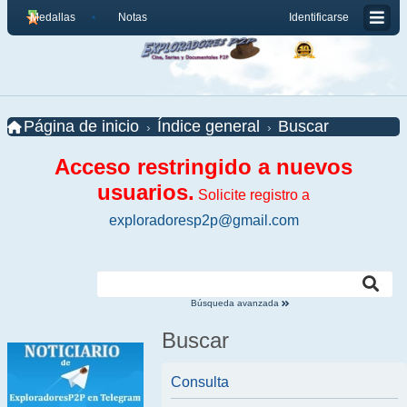
Medallas
Notas
Identificarse
Página de inicio
Índice general
Buscar
Acceso restringido a nuevos
usuarios.
Solicite registro a
exploradoresp2p@gmail.com
Búsqueda avanzada
Buscar
Consulta