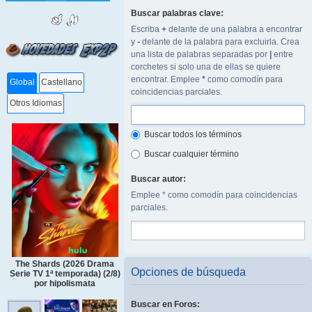
Buscar palabras clave:
Escriba
+
delante de una palabra a encontrar
y
-
delante de la palabra para excluirla. Crea
una lista de palabras separadas por
|
entre
corchetes si solo una de ellas se quiere
encontrar. Emplee
*
como comodín para
Global
Castellano
coincidencias parciales.
Otros Idiomas
Buscar todos los términos
Buscar cualquier término
Buscar autor:
Emplee * como comodín para coincidencias
parciales.
The Shards (2026 Drama
Opciones de búsqueda
Serie TV 1ª temporada) (2/8)
por hipolismata
Buscar en Foros: