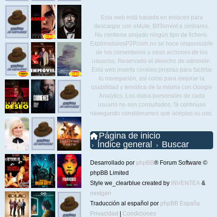
Esta web está basada en enlaces para
descargar con eMule, BitTorrent o similares.
No contiene alojado ningún tipo de fichero.
ExploradoresP2P.com no se hace responsable
de los comentarios u otras acciones de los
usuarios. Reservado el derecho de admisión.
Esta web inserta cookies propias para facilitar
tu navegación, así como para mejorar la
usabilidad y temática de la misma con Google
Analytics. Los datos personales de cada
usuario no son consultados. Si continuas
navegando consideramos que aceptas su uso.
Página de inicio
Índice general
Buscar
Desarrollado por
phpBB
® Forum Software ©
phpBB Limited
Style we_clearblue created by
INVENTEA
&
nextgen
Traducción al español por
phpBB España
Privacidad
|
Condiciones