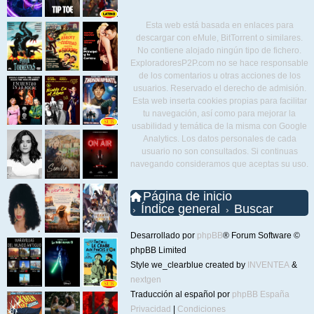
Esta web está basada en enlaces para
descargar con eMule, BitTorrent o similares.
No contiene alojado ningún tipo de fichero.
ExploradoresP2P.com no se hace responsable
de los comentarios u otras acciones de los
usuarios. Reservado el derecho de admisión.
Esta web inserta cookies propias para facilitar
tu navegación, así como para mejorar la
usabilidad y temática de la misma con Google
Analytics. Los datos personales de cada
usuario no son consultados. Si continuas
navegando consideramos que aceptas su uso.
Página de inicio
Índice general
Buscar
Desarrollado por
phpBB
® Forum Software ©
phpBB Limited
Style we_clearblue created by
INVENTEA
&
nextgen
Traducción al español por
phpBB España
Privacidad
|
Condiciones