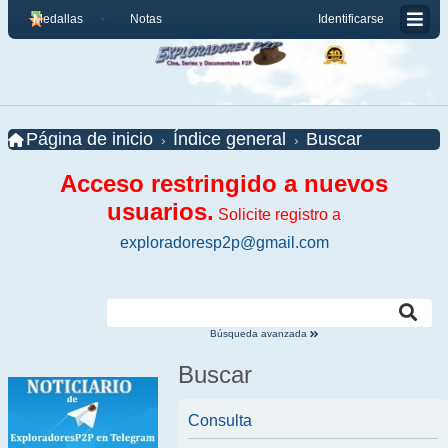
Medallas
Notas
Identificarse
Página de inicio
Índice general
Buscar
Acceso restringido a nuevos
usuarios.
Solicite registro a
exploradoresp2p@gmail.com
Búsqueda avanzada
Buscar
Consulta