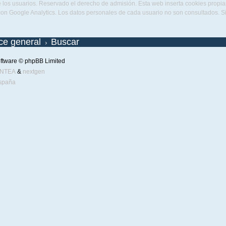
 los usuarios. Reservado el derecho de admisión. Esta web inserta cookies propias 
con Google Analytics. Los datos personales de cada usuario no son consultados. 
ice general
Buscar
ftware © phpBB Limited
ENTEA
&
nextgen
spaña