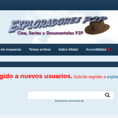
sin respuesta
Temas activos
Indice Global
Accesibilidad
ngido a nuevos usuarios.
Solicite registro a
explo
Búsqueda avanzada