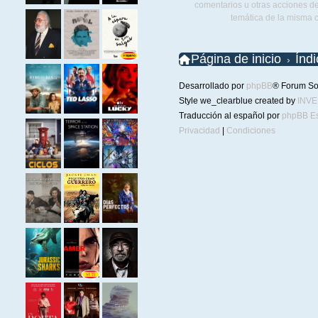
comentarios u otras acciones de
temática de la misma 
Página de inicio
Índ
Desarrollado por
phpBB
® Forum So
Style we_clearblue created by
INV
Traducción al español por
phpBB E
Privacidad
|
Condiciones