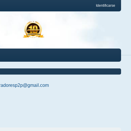
Identificarse
radoresp2p@gmail.com