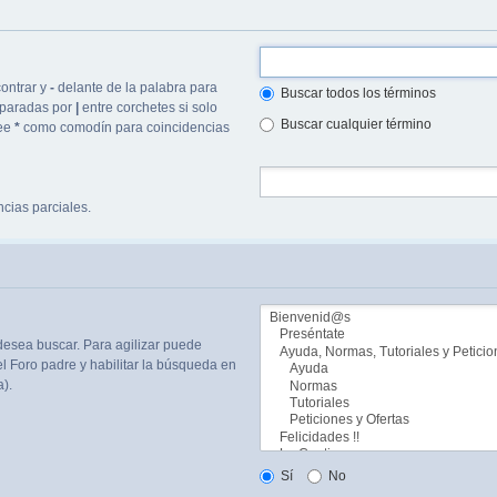
ontrar y
-
delante de la palabra para
Buscar todos los términos
separadas por
|
entre corchetes si solo
Buscar cualquier término
lee
*
como comodín para coincidencias
cias parciales.
desea buscar. Para agilizar puede
l Foro padre y habilitar la búsqueda en
).
Sí
No