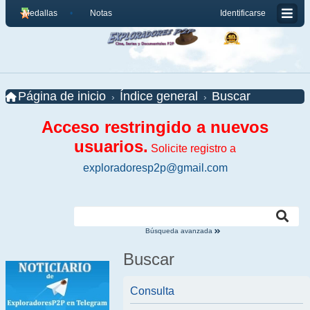
Medallas
Notas
Identificarse
Página de inicio
Índice general
Buscar
Acceso restringido a nuevos
usuarios.
Solicite registro a
exploradoresp2p@gmail.com
Búsqueda avanzada
Buscar
Consulta