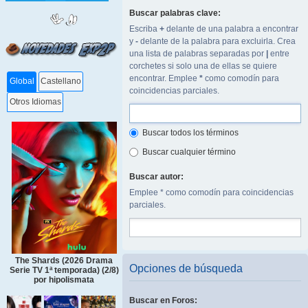
Buscar palabras clave:
Escriba
+
delante de una palabra a encontrar
y
-
delante de la palabra para excluirla. Crea
una lista de palabras separadas por
|
entre
corchetes si solo una de ellas se quiere
encontrar. Emplee
*
como comodín para
Global
Castellano
coincidencias parciales.
Otros Idiomas
Buscar todos los términos
Buscar cualquier término
Buscar autor:
Emplee * como comodín para coincidencias
parciales.
The Shards (2026 Drama
Opciones de búsqueda
Serie TV 1ª temporada) (2/8)
por hipolismata
Buscar en Foros: