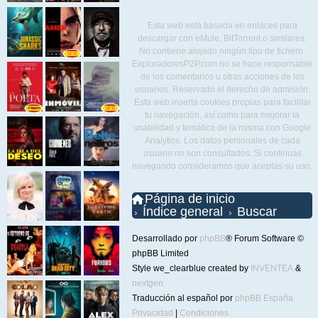
Esta web está basada en enlaces para
descargar con eMule, BitTorrent o similares.
No contiene alojado ningún tipo de fichero.
ExploradoresP2P.com no se hace responsable
de los comentarios u otras acciones de los
usuarios. Reservado el derecho de admisión.
Esta web inserta cookies propias para facilitar
tu navegación, así como para mejorar la
usabilidad y temática de la misma con Google
Analytics. Los datos personales de cada
usuario no son consultados. Si continuas
navegando consideramos que aceptas su uso.
Página de inicio
Índice general
Buscar
Desarrollado por
phpBB
® Forum Software ©
phpBB Limited
Style we_clearblue created by
INVENTEA
&
nextgen
Traducción al español por
phpBB España
Privacidad
|
Condiciones