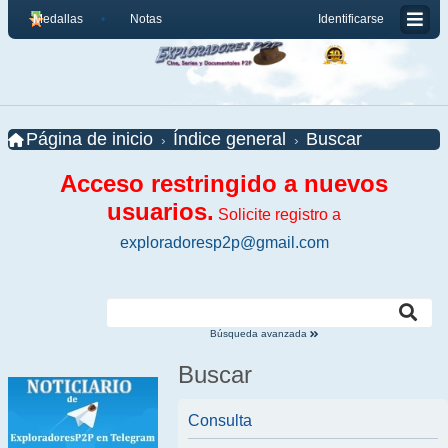
Medallas
Notas
Identificarse
Página de inicio
Índice general
Buscar
Acceso restringido a nuevos
usuarios.
Solicite registro a
exploradoresp2p@gmail.com
Búsqueda avanzada
Buscar
Consulta