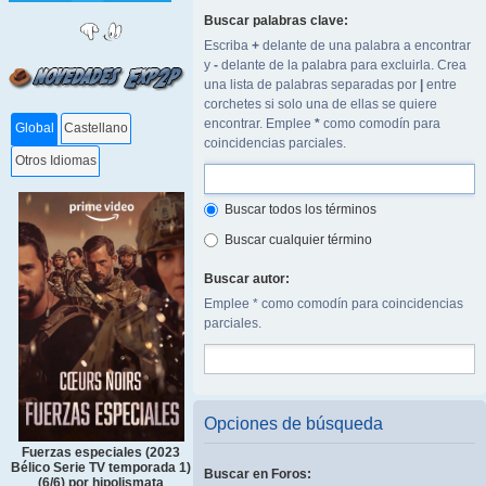
Buscar palabras clave:
Escriba
+
delante de una palabra a encontrar
y
-
delante de la palabra para excluirla. Crea
una lista de palabras separadas por
|
entre
corchetes si solo una de ellas se quiere
encontrar. Emplee
*
como comodín para
Global
Castellano
coincidencias parciales.
Otros Idiomas
Buscar todos los términos
Buscar cualquier término
Buscar autor:
Emplee * como comodín para coincidencias
parciales.
Opciones de búsqueda
Fuerzas especiales (2023
Bélico Serie TV temporada 1)
Buscar en Foros:
(6/6) por hipolismata