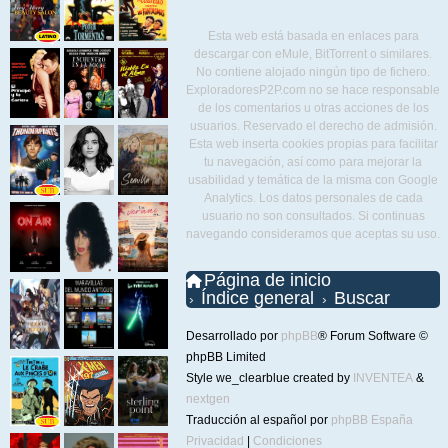
Esta web está basada en enlaces para
descargar con eMule, BitTorrent o similares.
No contiene alojado ningún tipo de fichero.
ExploradoresP2P.com no se hace responsable
de los comentarios u otras acciones de los
usuarios. Reservado el derecho de admisión.
Esta web inserta cookies propias para facilitar
tu navegación, así como para mejorar la
usabilidad y temática de la misma con Google
Analytics. Los datos personales de cada
usuario no son consultados. Si continuas
navegando consideramos que aceptas su uso.
Página de inicio
Índice general
Buscar
Desarrollado por
phpBB
® Forum Software ©
phpBB Limited
Style we_clearblue created by
INVENTEA
&
nextgen
Traducción al español por
phpBB España
Privacidad
|
Condiciones