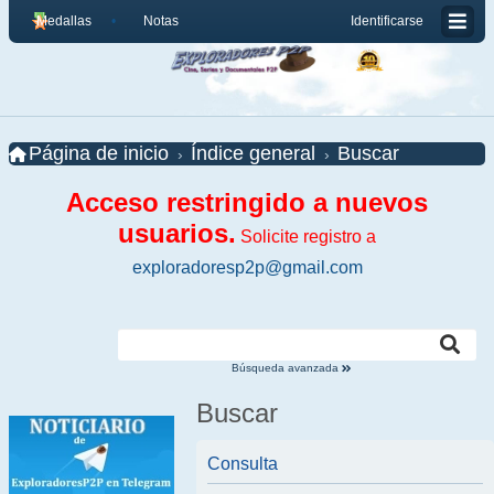
Medallas
Notas
Identificarse
Página de inicio
Índice general
Buscar
Acceso restringido a nuevos
usuarios.
Solicite registro a
exploradoresp2p@gmail.com
Búsqueda avanzada
Buscar
Consulta