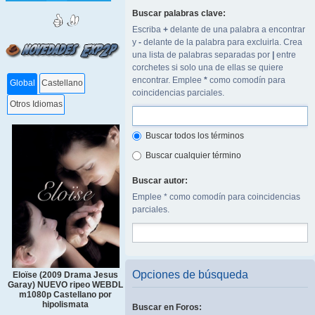
Buscar palabras clave:
Escriba
+
delante de una palabra a encontrar
y
-
delante de la palabra para excluirla. Crea
una lista de palabras separadas por
|
entre
corchetes si solo una de ellas se quiere
encontrar. Emplee
*
como comodín para
Global
Castellano
coincidencias parciales.
Otros Idiomas
Buscar todos los términos
Buscar cualquier término
Buscar autor:
Emplee * como comodín para coincidencias
parciales.
Opciones de búsqueda
Eloïse (2009 Drama Jesus
Garay) NUEVO ripeo WEBDL
m1080p Castellano por
hipolismata
Buscar en Foros: