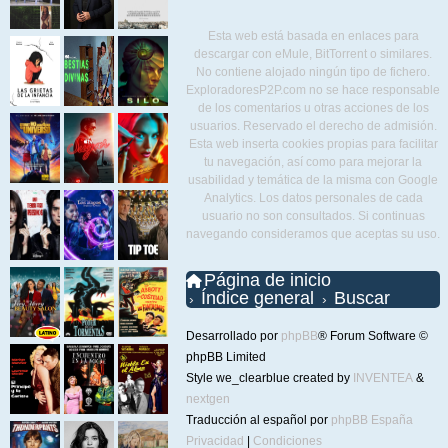
Esta web está basada en enlaces para
descargar con eMule, BitTorrent o similares.
No contiene alojado ningún tipo de fichero.
ExploradoresP2P.com no se hace responsable
de los comentarios u otras acciones de los
usuarios. Reservado el derecho de admisión.
Esta web inserta cookies propias para facilitar
tu navegación, así como para mejorar la
usabilidad y temática de la misma con Google
Analytics. Los datos personales de cada
usuario no son consultados. Si continuas
navegando consideramos que aceptas su uso.
Página de inicio
Índice general
Buscar
Desarrollado por
phpBB
® Forum Software ©
phpBB Limited
Style we_clearblue created by
INVENTEA
&
nextgen
Traducción al español por
phpBB España
Privacidad
|
Condiciones