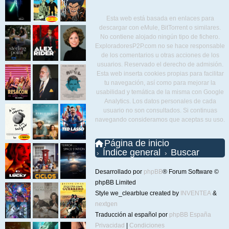
Esta web está basada en enlaces para
descargar con eMule, BitTorrent o similares.
No contiene alojado ningún tipo de fichero.
ExploradoresP2P.com no se hace responsable
de los comentarios u otras acciones de los
usuarios. Reservado el derecho de admisión.
Esta web inserta cookies propias para facilitar
tu navegación, así como para mejorar la
usabilidad y temática de la misma con Google
Analytics. Los datos personales de cada
usuario no son consultados. Si continuas
navegando consideramos que aceptas su uso.
Página de inicio
Índice general
Buscar
Desarrollado por
phpBB
® Forum Software ©
phpBB Limited
Style we_clearblue created by
INVENTEA
&
nextgen
Traducción al español por
phpBB España
Privacidad
|
Condiciones