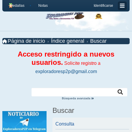
Medallas
Notas
Identificarse
Página de inicio
Índice general
Buscar
Acceso restringido a nuevos
usuarios.
Solicite registro a
exploradoresp2p@gmail.com
Búsqueda avanzada
Buscar
Consulta