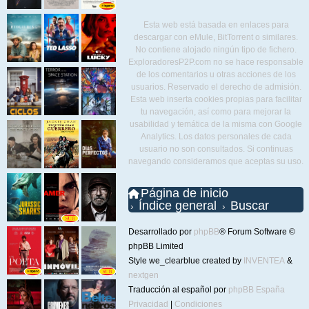
Esta web está basada en enlaces para
descargar con eMule, BitTorrent o similares.
No contiene alojado ningún tipo de fichero.
ExploradoresP2P.com no se hace responsable
de los comentarios u otras acciones de los
usuarios. Reservado el derecho de admisión.
Esta web inserta cookies propias para facilitar
tu navegación, así como para mejorar la
usabilidad y temática de la misma con Google
Analytics. Los datos personales de cada
usuario no son consultados. Si continuas
navegando consideramos que aceptas su uso.
Página de inicio
Índice general
Buscar
Desarrollado por
phpBB
® Forum Software ©
phpBB Limited
Style we_clearblue created by
INVENTEA
&
nextgen
Traducción al español por
phpBB España
Privacidad
|
Condiciones