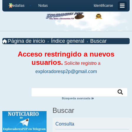
Medallas
Notas
Identificarse
Página de inicio
Índice general
Buscar
Acceso restringido a nuevos
usuarios.
Solicite registro a
exploradoresp2p@gmail.com
Búsqueda avanzada
Buscar
Consulta