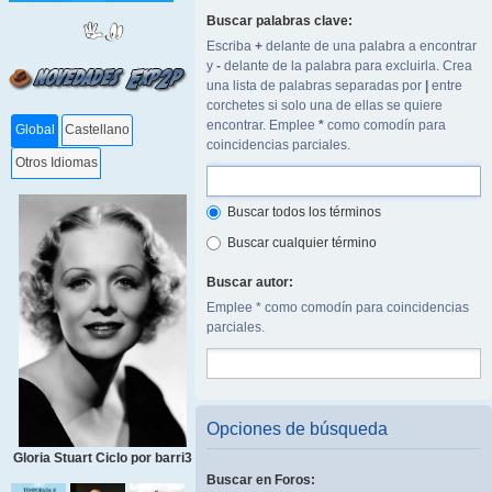
Buscar palabras clave:
Escriba
+
delante de una palabra a encontrar
y
-
delante de la palabra para excluirla. Crea
una lista de palabras separadas por
|
entre
corchetes si solo una de ellas se quiere
encontrar. Emplee
*
como comodín para
Global
Castellano
coincidencias parciales.
Otros Idiomas
Buscar todos los términos
Buscar cualquier término
Buscar autor:
Emplee * como comodín para coincidencias
parciales.
Opciones de búsqueda
Gloria Stuart Ciclo por barri3
Buscar en Foros: