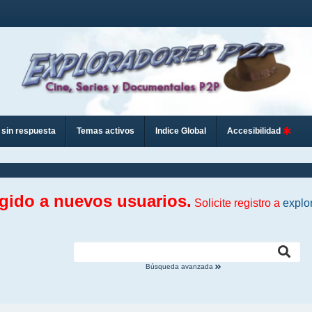
sin respuesta
Temas activos
Indice Global
Accesibilidad
ngido a nuevos usuarios.
Solicite registro a
explo
Búsqueda avanzada