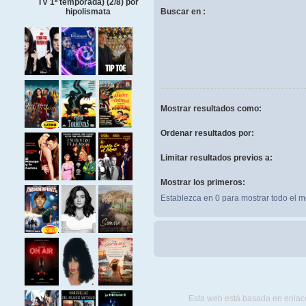
TV 1ª temporada) (2/8) por
Buscar en :
hipolismata
Mostrar resultados como:
Ordenar resultados por:
Limitar resultados previos a:
Mostrar los primeros:
Establezca en 0 para mostrar todo el m
Esta web está basada en enlace