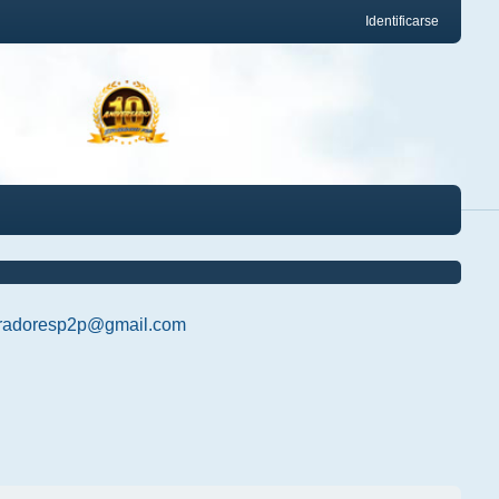
Identificarse
radoresp2p@gmail.com