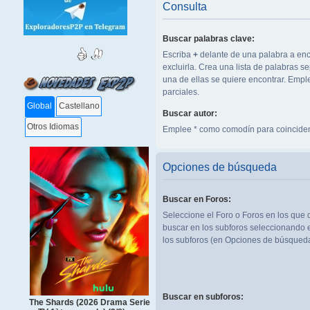
Consulta
Buscar palabras clave:
Escriba
+
delante de una palabra a enc
excluirla. Crea una lista de palabras 
una de ellas se quiere encontrar. Emp
parciales.
Global
Castellano
Buscar autor:
Otros Idiomas
Emplee * como comodín para coinciden
Opciones de búsqueda
Buscar en Foros:
Seleccione el Foro o Foros en los que 
buscar en los subforos seleccionando e
los subforos (en Opciones de búsqueda
Buscar en subforos:
The Shards (2026 Drama Serie