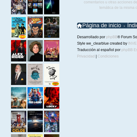
comentarios u otras acciones de
temática de la misma 
Página de inicio
Índ
Desarrollado por
phpBB
® Forum So
Style we_clearblue created by
INV
Traducción al español por
phpBB E
Privacidad
|
Condiciones