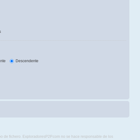
s
nte
Descendente
ipo de fichero. ExploradoresP2P.com no se hace responsable de los