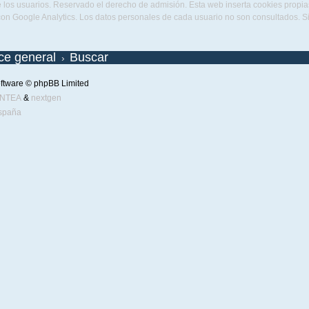
 los usuarios. Reservado el derecho de admisión. Esta web inserta cookies propias 
con Google Analytics. Los datos personales de cada usuario no son consultados. 
ice general
Buscar
ftware © phpBB Limited
ENTEA
&
nextgen
spaña