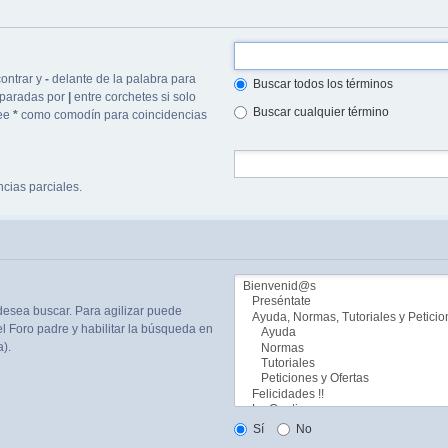
ontrar y
-
delante de la palabra para
Buscar todos los términos
separadas por
|
entre corchetes si solo
Buscar cualquier término
lee
*
como comodín para coincidencias
cias parciales.
desea buscar. Para agilizar puede
l Foro padre y habilitar la búsqueda en
).
Sí
No