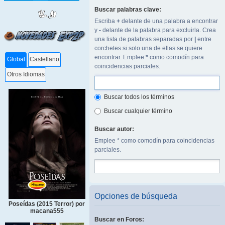
Buscar palabras clave:
Escriba
+
delante de una palabra a encontrar
y
-
delante de la palabra para excluirla. Crea
una lista de palabras separadas por
|
entre
corchetes si solo una de ellas se quiere
encontrar. Emplee
*
como comodín para
Global
Castellano
coincidencias parciales.
Otros Idiomas
Buscar todos los términos
Buscar cualquier término
Buscar autor:
Emplee * como comodín para coincidencias
parciales.
Opciones de búsqueda
Poseídas (2015 Terror) por
macana555
Buscar en Foros: