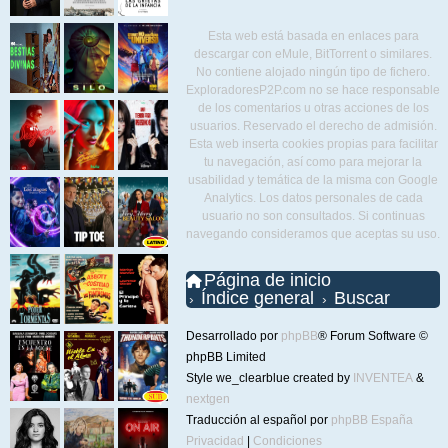
Esta web está basada en enlaces para
descargar con eMule, BitTorrent o similares.
No contiene alojado ningún tipo de fichero.
ExploradoresP2P.com no se hace responsable
de los comentarios u otras acciones de los
usuarios. Reservado el derecho de admisión.
Esta web inserta cookies propias para facilitar
tu navegación, así como para mejorar la
usabilidad y temática de la misma con Google
Analytics. Los datos personales de cada
usuario no son consultados. Si continuas
navegando consideramos que aceptas su uso.
Página de inicio
Índice general
Buscar
Desarrollado por
phpBB
® Forum Software ©
phpBB Limited
Style we_clearblue created by
INVENTEA
&
nextgen
Traducción al español por
phpBB España
Privacidad
|
Condiciones