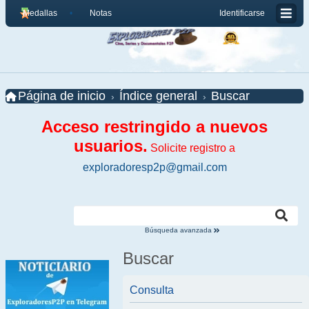
Medallas
Notas
Identificarse
Página de inicio
Índice general
Buscar
Acceso restringido a nuevos
usuarios.
Solicite registro a
exploradoresp2p@gmail.com
Búsqueda avanzada
Buscar
Consulta