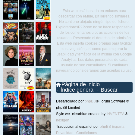
Esta web está basada en enlaces para
descargar con eMule, BitTorrent o similares.
No contiene alojado ningún tipo de fichero.
ExploradoresP2P.com no se hace responsable
de los comentarios u otras acciones de los
usuarios. Reservado el derecho de admisión.
Esta web inserta cookies propias para facilitar
tu navegación, así como para mejorar la
usabilidad y temática de la misma con Google
Analytics. Los datos personales de cada
usuario no son consultados. Si continuas
navegando consideramos que aceptas su uso.
Página de inicio
Índice general
Buscar
Desarrollado por
phpBB
® Forum Software ©
phpBB Limited
Style we_clearblue created by
INVENTEA
&
nextgen
Traducción al español por
phpBB España
Privacidad
|
Condiciones