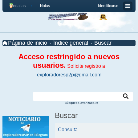
Medallas
Notas
Identificarse
Página de inicio
Índice general
Buscar
Acceso restringido a nuevos
usuarios.
Solicite registro a
exploradoresp2p@gmail.com
Búsqueda avanzada
Buscar
Consulta