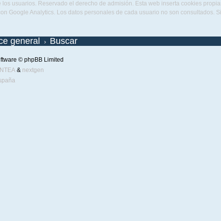
 los usuarios. Reservado el derecho de admisión. Esta web inserta cookies propias 
con Google Analytics. Los datos personales de cada usuario no son consultados. 
ice general
Buscar
ftware © phpBB Limited
ENTEA
&
nextgen
spaña