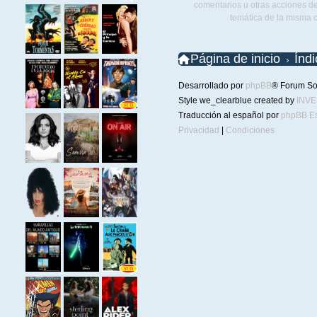
comentarios u otras acciones de
temática de la misma 
Página de inicio
Índ
Desarrollado por
phpBB
® Forum So
Style we_clearblue created by
INV
Traducción al español por
phpBB E
Privacidad
|
Condiciones