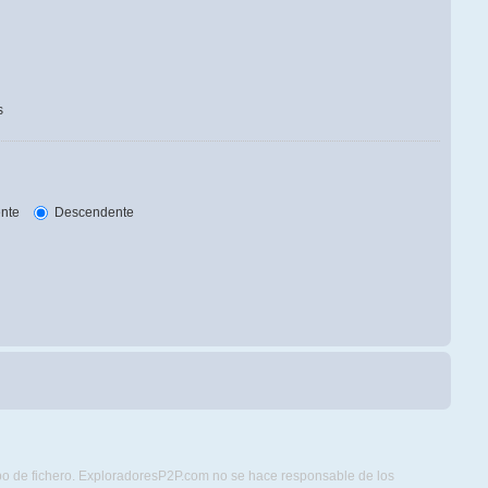
s
nte
Descendente
ipo de fichero. ExploradoresP2P.com no se hace responsable de los