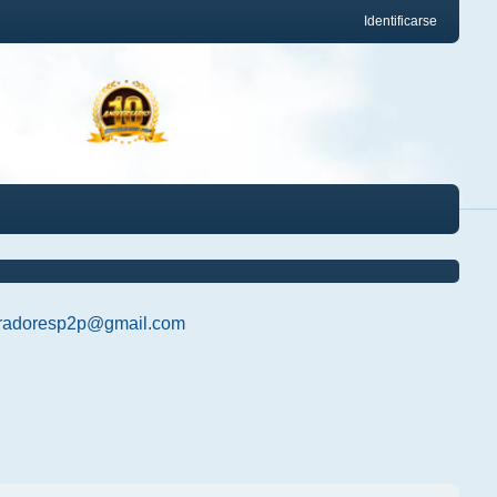
Identificarse
radoresp2p@gmail.com