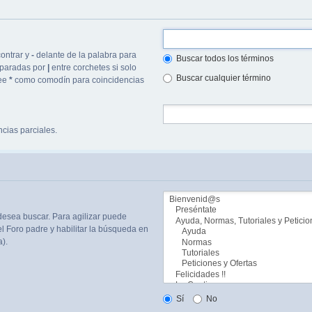
ontrar y
-
delante de la palabra para
Buscar todos los términos
separadas por
|
entre corchetes si solo
Buscar cualquier término
lee
*
como comodín para coincidencias
cias parciales.
desea buscar. Para agilizar puede
l Foro padre y habilitar la búsqueda en
).
Sí
No