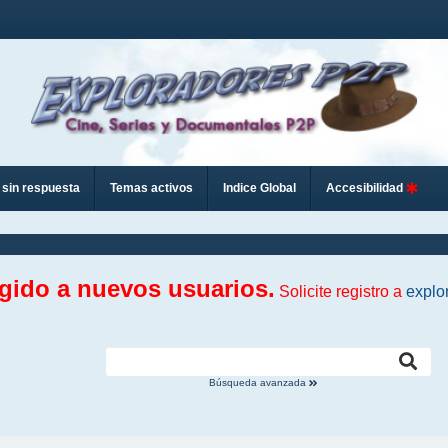
sin respuesta
Temas activos
Indice Global
Accesibilidad
ngido a nuevos usuarios.
Solicite registro a
explo
Búsqueda avanzada