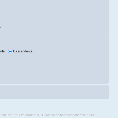
s
nte
Descendente
ipo de fichero. ExploradoresP2P.com no se hace responsable de los