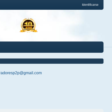
Identificarse
radoresp2p@gmail.com