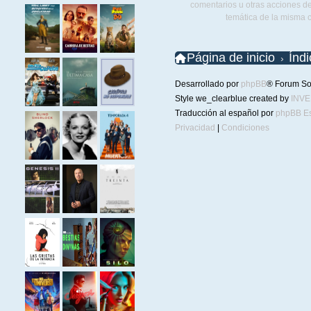
comentarios u otras acciones de
temática de la misma 
Página de inicio
Índ
Desarrollado por
phpBB
® Forum So
Style we_clearblue created by
INV
Traducción al español por
phpBB E
Privacidad
|
Condiciones