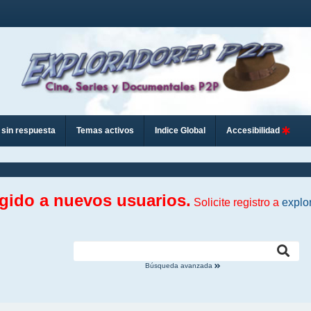
sin respuesta
Temas activos
Indice Global
Accesibilidad
ngido a nuevos usuarios.
Solicite registro a
explo
Búsqueda avanzada