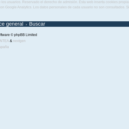
 los usuarios. Reservado el derecho de admisión. Esta web inserta cookies propias 
con Google Analytics. Los datos personales de cada usuario no son consultados. 
ice general
Buscar
ftware © phpBB Limited
ENTEA
&
nextgen
spaña