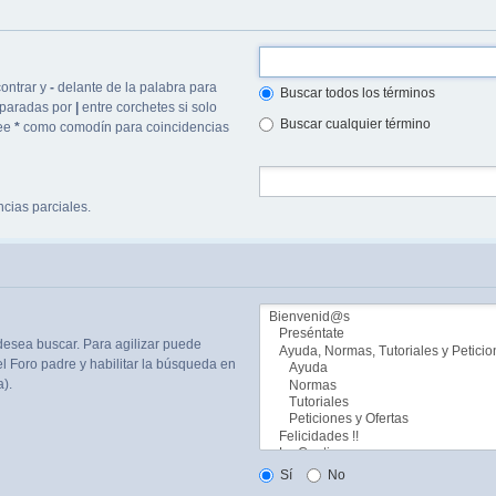
ontrar y
-
delante de la palabra para
Buscar todos los términos
separadas por
|
entre corchetes si solo
Buscar cualquier término
lee
*
como comodín para coincidencias
cias parciales.
desea buscar. Para agilizar puede
l Foro padre y habilitar la búsqueda en
).
Sí
No