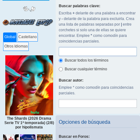
Buscar palabras clave:
Escriba
+
delante de una palabra a encontrar
y
-
delante de la palabra para excluirla. Crea
una lista de palabras separadas por
|
entre
corchetes si solo una de ellas se quiere
encontrar. Emplee
*
como comodín para
Global
Castellano
coincidencias parciales.
Otros Idiomas
Buscar todos los términos
Buscar cualquier término
Buscar autor:
Emplee * como comodín para coincidencias
parciales.
The Shards (2026 Drama
Opciones de búsqueda
Serie TV 1ª temporada) (2/8)
por hipolismata
Buscar en Foros: