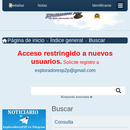
Medallas
Notas
Identificarse
Página de inicio
Índice general
Buscar
Acceso restringido a nuevos
usuarios.
Solicite registro a
exploradoresp2p@gmail.com
Búsqueda avanzada
Buscar
Consulta