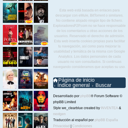
Esta web está basada en enlaces para
descargar con eMule, BitTorrent o similares.
No contiene alojado ningún tipo de fichero.
ExploradoresP2P.com no se hace responsable
de los comentarios u otras acciones de los
usuarios. Reservado el derecho de admisión.
Esta web inserta cookies propias para facilitar
tu navegación, así como para mejorar la
usabilidad y temática de la misma con Google
Analytics. Los datos personales de cada
usuario no son consultados. Si continuas
navegando consideramos que aceptas su uso.
Página de inicio
Índice general
Buscar
Desarrollado por
phpBB
® Forum Software ©
phpBB Limited
Style we_clearblue created by
INVENTEA
&
nextgen
Traducción al español por
phpBB España
Privacidad
|
Condiciones