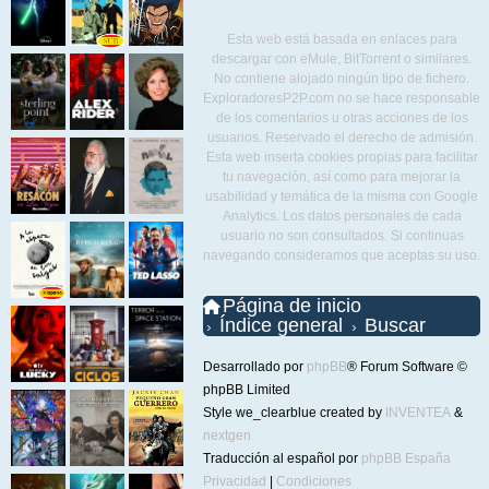
Esta web está basada en enlaces para
descargar con eMule, BitTorrent o similares.
No contiene alojado ningún tipo de fichero.
ExploradoresP2P.com no se hace responsable
de los comentarios u otras acciones de los
usuarios. Reservado el derecho de admisión.
Esta web inserta cookies propias para facilitar
tu navegación, así como para mejorar la
usabilidad y temática de la misma con Google
Analytics. Los datos personales de cada
usuario no son consultados. Si continuas
navegando consideramos que aceptas su uso.
Página de inicio
Índice general
Buscar
Desarrollado por
phpBB
® Forum Software ©
phpBB Limited
Style we_clearblue created by
INVENTEA
&
nextgen
Traducción al español por
phpBB España
Privacidad
|
Condiciones