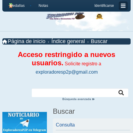
Medallas
Notas
Identificarse
Página de inicio
Índice general
Buscar
Acceso restringido a nuevos
usuarios.
Solicite registro a
exploradoresp2p@gmail.com
Búsqueda avanzada
Buscar
Consulta