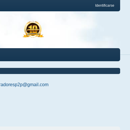
Identificarse
radoresp2p@gmail.com