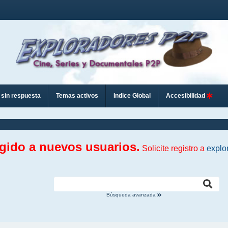
sin respuesta
Temas activos
Indice Global
Accesibilidad
ngido a nuevos usuarios.
Solicite registro a
explo
Búsqueda avanzada