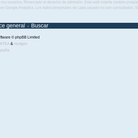
 los usuarios. Reservado el derecho de admisión. Esta web inserta cookies propias 
con Google Analytics. Los datos personales de cada usuario no son consultados. 
ice general
Buscar
ftware © phpBB Limited
ENTEA
&
nextgen
spaña