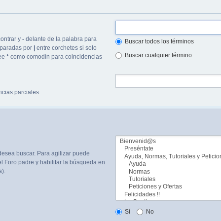
ontrar y
-
delante de la palabra para
Buscar todos los términos
separadas por
|
entre corchetes si solo
Buscar cualquier término
lee
*
como comodín para coincidencias
cias parciales.
desea buscar. Para agilizar puede
l Foro padre y habilitar la búsqueda en
).
Sí
No