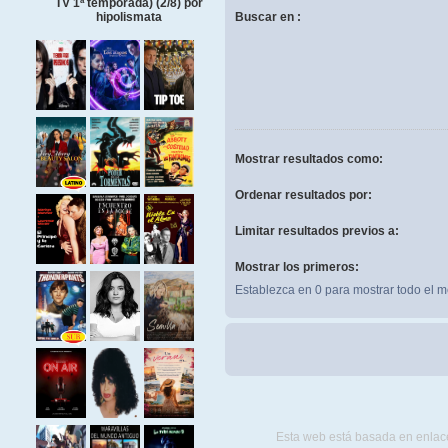
TV 1ª temporada) (2/8) por
Buscar en :
hipolismata
Mostrar resultados como:
Ordenar resultados por:
Limitar resultados previos a:
Mostrar los primeros:
Establezca en 0 para mostrar todo el m
Esta web está basada en enlace