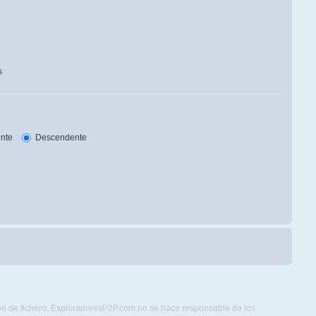
s
nte
Descendente
ipo de fichero. ExploradoresP2P.com no se hace responsable de los