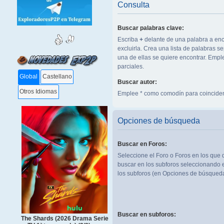
Consulta
Buscar palabras clave:
Escriba
+
delante de una palabra a enc
excluirla. Crea una lista de palabras 
una de ellas se quiere encontrar. Emp
parciales.
Global
Castellano
Buscar autor:
Otros Idiomas
Emplee * como comodín para coinciden
Opciones de búsqueda
Buscar en Foros:
Seleccione el Foro o Foros en los que 
buscar en los subforos seleccionando e
los subforos (en Opciones de búsqueda
Buscar en subforos:
The Shards (2026 Drama Serie