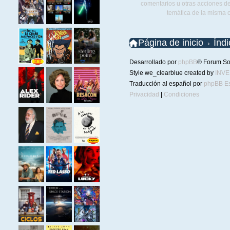
comentarios u otras acciones de
temática de la misma 
Página de inicio
Índ
Desarrollado por
phpBB
® Forum So
Style we_clearblue created by
INV
Traducción al español por
phpBB E
Privacidad
|
Condiciones