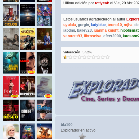
Última edición por
totiyeah
el Vie, 29 Abr 202
Estos usuarios agradecieron al autor
Explor
uyulala
,
gorgin
,
ladyblue
,
tecno10
,
mjha
,
de
japdng
,
bailey23
,
juanma knight
,
hipolismat
ventustt93
,
libroselva
,
efect2000
,
kaosone
Valoración:
5.52%
bla100
Explorador en activo