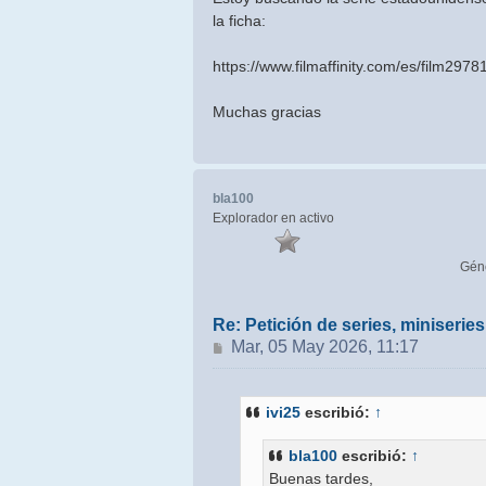
la ficha:
https://www.filmaffinity.com/es/film2978
Muchas gracias
bla100
Explorador en activo
Gén
Re: Petición de series, miniseri
Mensaje
Mar, 05 May 2026, 11:17
ivi25
escribió:
↑
bla100
escribió:
↑
Buenas tardes,