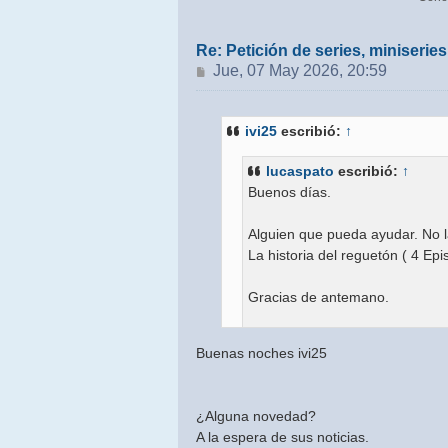
¿Alguna novedad?
A la espera de sus noticias.
Re: Petición de series, miniseri
Mensaje
Jue, 07 May 2026, 20:59
Saludos.
ivi25
escribió:
↑
Hola buenas, en los proximos dias 
lucaspato
escribió:
↑
Buenos días.
Alguien que pueda ayudar. No l
La historia del reguetón ( 4 Epi
Gracias de antemano.
https://www.filmaffinity.com/es/
Buenas noches ivi25
Muchas gracias.
¿Alguna novedad?
A la espera de sus noticias.
Hola buenas, en los proximos dias 