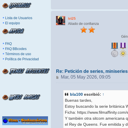
Lista de Usuarios
ivi25
El equipo
Aliado de confianza
Gén
FAQ
FAQ BBcodes
Términos de uso
Política de Privacidad
Re: Petición de series, miniseri
Mensaje
Mar, 05 May 2026, 09:05
bla100
escribió:
↑
Buenas tardes,
Estoy buscando la serie británica W
Ficha: https://www.filmaffinity.com
Y también otra sitcom americana 
el Rey de Queens. Fue emitida y do