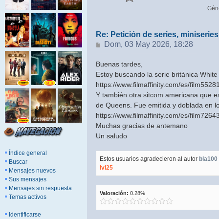
Gén
Re: Petición de series, miniseri
Mensaje
Dom, 03 May 2026, 18:28
Buenas tardes,
Estoy buscando la serie británica White 
https://www.filmaffinity.com/es/film5528
Y también otra sitcom americana que e
de Queens. Fue emitida y doblada en los
https://www.filmaffinity.com/es/film7264
Muchas gracias de antemano
Un saludo
Índice general
Estos usuarios agradecieron al autor
bla100
Buscar
ivi25
Mensajes nuevos
Sus mensajes
Mensajes sin respuesta
Valoración:
0.28%
Temas activos
Identificarse