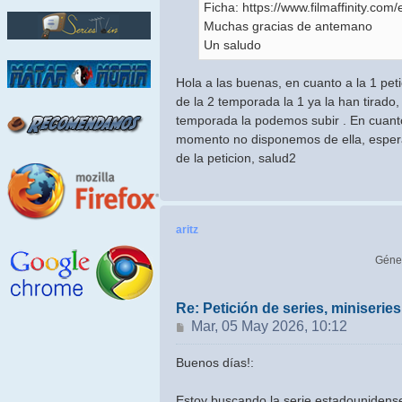
Ficha: https://www.filmaffinity.com
Muchas gracias de antemano
Un saludo
Hola a las buenas, en cuanto a la 1 peti
de la 2 temporada la 1 ya la han tirado,
temporada la podemos subir . En cuant
momento no disponemos de ella, esper
de la peticion, salud2
aritz
Géne
Re: Petición de series, miniseri
Mensaje
Mar, 05 May 2026, 10:12
Buenos días!:
Estoy buscando la serie estadounidense