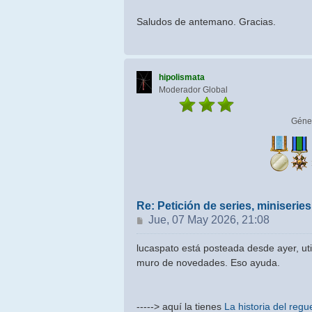
Saludos de antemano. Gracias.
hipolismata
Moderador Global
Géne
Re: Petición de series, miniseri
Mensaje
Jue, 07 May 2026, 21:08
lucaspato está posteada desde ayer, util
muro de novedades. Eso ayuda.
-----> aquí la tienes
La historia del reg