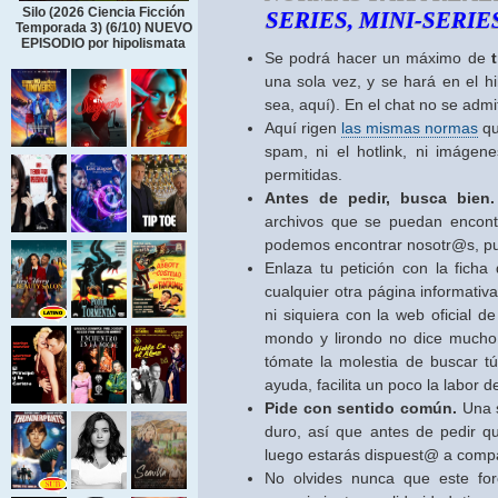
Silo (2026 Ciencia Ficción
SERIES, MINI-SERI
Temporada 3) (6/10) NUEVO
EPISODIO por hipolismata
Se podrá hacer un máximo de
una sola vez, y se hará en el hi
sea, aquí). En el chat no se admit
Aquí rigen
las mismas normas
qu
spam, ni el hotlink, ni imáge
permitidas.
Antes de pedir, busca bien.
archivos que se puedan encontr
podemos encontrar nosotr@s, pu
Enlaza tu petición con la fich
cualquier otra página informativ
ni siquiera con la web oficial d
mondo y lirondo no dice mucho 
tómate la molestia de buscar t
ayuda, facilita un poco la labor d
Pide con sentido común.
Una s
duro, así que antes de pedir qu
luego estarás dispuest@ a compar
No olvides nunca que este foro