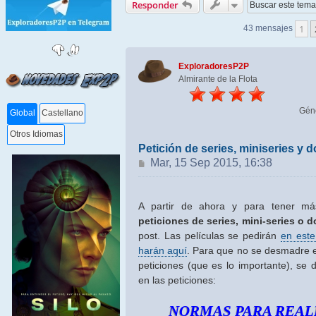
Responder
1
43 mensajes
ExploradoresP2P
Almirante de la Flota
Gén
Global
Castellano
Otros Idiomas
Petición de series, miniseries y
Mensaje
Mar, 15 Sep 2015, 16:38
A partir de ahora y para tener má
peticiones de series, mini-series o
post. Las películas se pedirán
en este
harán aquí
. Para que no se desmadre e
peticiones (que es lo importante), s
en las peticiones:
NORMAS PARA REAL