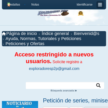
Medallas
Notas
Identificarse
Página de inicio
Índice general
Bienvenid@s
Ayuda, Normas, Tutoriales y Peticiones
Peticiones y Ofertas
Acceso restringido a nuevos
usuarios.
Solicite registro a
exploradoresp2p@gmail.com
Búsqueda avanzada
Petición de series, minis