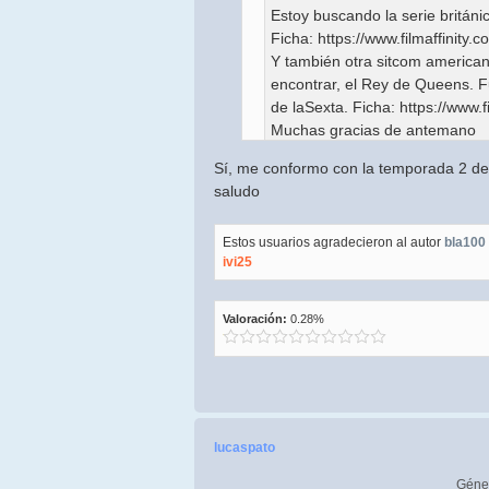
Estoy buscando la serie británi
Ficha: https://www.filmaffinity.
Y también otra sitcom america
encontrar, el Rey de Queens. Fu
de laSexta. Ficha: https://www.f
Muchas gracias de antemano
Un saludo
Sí, me conformo con la temporada 2 de
saludo
Hola a las buenas, en cuanto a la 1
dispone de la 2 temporada la 1 ya l
Estos usuarios agradecieron al autor
esta 2 temporada la podemos subir
bla100
ivi25
Queens, de momento no disponemo
la temporada 2 de la peticion, sal
Valoración:
0.28%
lucaspato
Géne