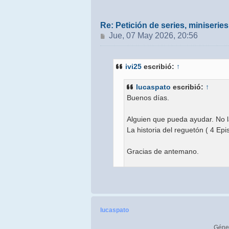
Re: Petición de series, miniseri
Mensaje
Jue, 07 May 2026, 20:56
ivi25
escribió:
↑
lucaspato
escribió:
↑
Buenos días.
Alguien que pueda ayudar. No l
La historia del reguetón ( 4 Epi
Gracias de antemano.
https://www.filmaffinity.com/es/
Muchas gracias.
lucaspato
Buenas noches ivi25.
Géne