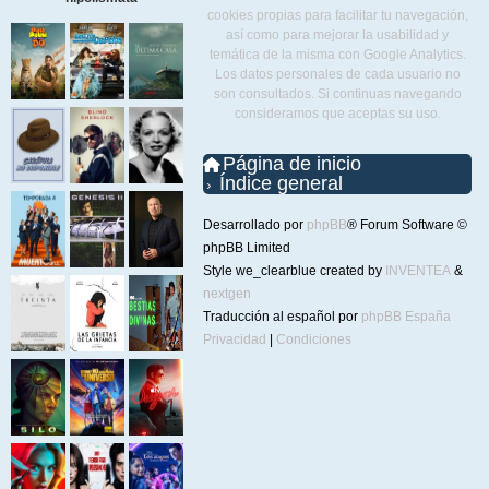
cookies propias para facilitar tu navegación,
así como para mejorar la usabilidad y
temática de la misma con Google Analytics.
Los datos personales de cada usuario no
son consultados. Si continuas navegando
consideramos que aceptas su uso.
Página de inicio
Índice general
Desarrollado por
phpBB
® Forum Software ©
phpBB Limited
Style we_clearblue created by
INVENTEA
&
nextgen
Traducción al español por
phpBB España
Privacidad
|
Condiciones