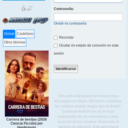
Contraseña:
Olvidé mi contraseña
Global
Castellano
Recordar
Otros Idiomas
Ocultar mi estado de conexión en esta
sesión
Esta web está basada en enlaces para
descargar con eMule, BitTorrent o similares.
No contiene alojado ningún tipo de fichero.
ExploradoresP2P.com no se hace
responsable de los comentarios u otras
Carrera de bestias (2026
acciones de los usuarios. Reservado el
Ciencia Ficción) por
derecho de admisión. Esta web inserta
hipolismata