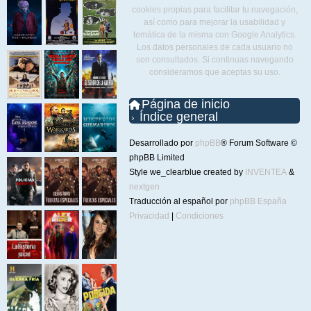
cookies propias para facilitar tu navegación,
así como para mejorar la usabilidad y
temática de la misma con Google Analytics.
Los datos personales de cada usuario no
son consultados. Si continuas navegando
consideramos que aceptas su uso.
Página de inicio
Índice general
Desarrollado por
phpBB
® Forum Software ©
phpBB Limited
Style we_clearblue created by
INVENTEA
&
nextgen
Traducción al español por
phpBB España
Privacidad
|
Condiciones