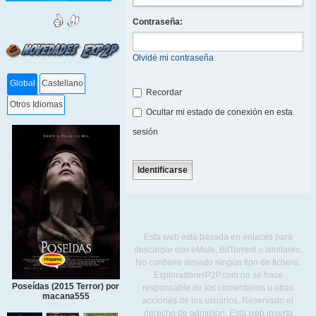
Contraseña:
Olvidé mi contraseña
Global
Castellano
Recordar
Otros Idiomas
Ocultar mi estado de conexión en esta
sesión
Esta web está basada en enlaces para
descargar con eMule, BitTorrent o similares.
No contiene alojado ningún tipo de fichero.
ExploradoresP2P.com no se hace
Poseídas (2015 Terror) por
responsable de los comentarios u otras
macana555
acciones de los usuarios. Reservado el
derecho de admisión. Esta web inserta