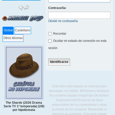
Contraseña:
Olvidé mi contraseña
Global
Castellano
Recordar
Otros Idiomas
Ocultar mi estado de conexión en esta
sesión
Esta web está basada en enlaces para
descargar con eMule, BitTorrent o similares.
No contiene alojado ningún tipo de fichero.
ExploradoresP2P.com no se hace
The Shards (2026 Drama
responsable de los comentarios u otras
Serie TV 1ª temporada) (2/8)
acciones de los usuarios. Reservado el
por hipolismata
derecho de admisión. Esta web inserta