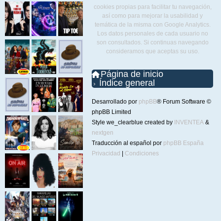
cookies propias para facilitar tu navegación,
así como para mejorar la usabilidad y
temática de la misma con Google Analytics.
Los datos personales de cada usuario no
son consultados. Si continuas navegando
consideramos que aceptas su uso.
Página de inicio
Índice general
Desarrollado por
phpBB
® Forum Software ©
phpBB Limited
Style we_clearblue created by
INVENTEA
&
nextgen
Traducción al español por
phpBB España
Privacidad
|
Condiciones