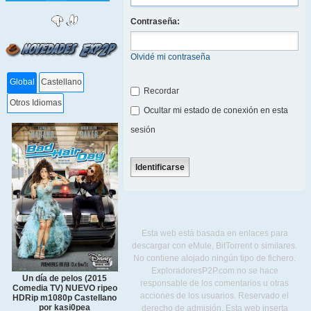
Contraseña:
Olvidé mi contraseña
Global
Castellano
Recordar
Otros Idiomas
Ocultar mi estado de conexión en esta
sesión
Esta web está basada en enlaces para
descargar con eMule, BitTorrent o similares.
No contiene alojado ningún tipo de fichero.
ExploradoresP2P.com no se hace
Un día de pelos (2015
responsable de los comentarios u otras
Comedia TV) NUEVO ripeo
acciones de los usuarios. Reservado el
HDRip m1080p Castellano
por kasi0pea
derecho de admisión. Esta web inserta