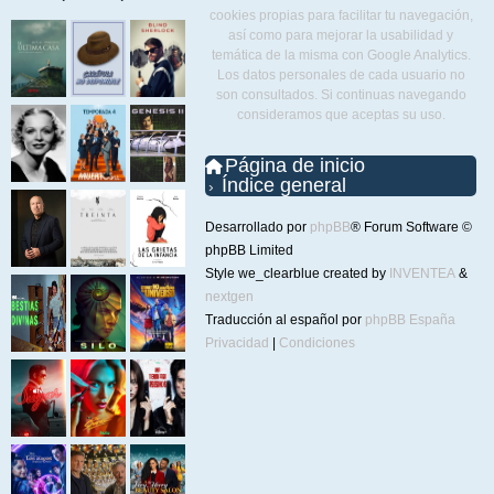
cookies propias para facilitar tu navegación,
así como para mejorar la usabilidad y
temática de la misma con Google Analytics.
Los datos personales de cada usuario no
son consultados. Si continuas navegando
consideramos que aceptas su uso.
Página de inicio
Índice general
Desarrollado por
phpBB
® Forum Software ©
phpBB Limited
Style we_clearblue created by
INVENTEA
&
nextgen
Traducción al español por
phpBB España
Privacidad
|
Condiciones