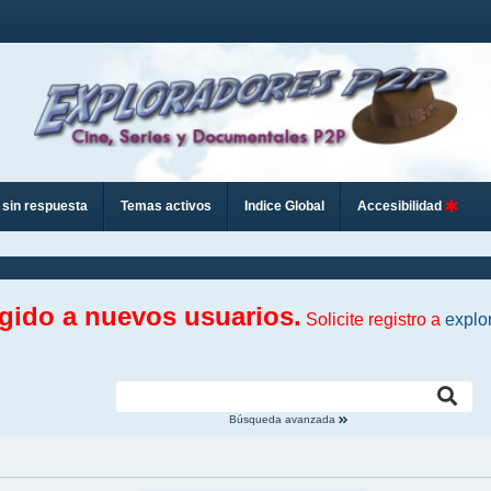
sin respuesta
Temas activos
Indice Global
Accesibilidad
ngido a nuevos usuarios.
Solicite registro a
explo
Búsqueda avanzada