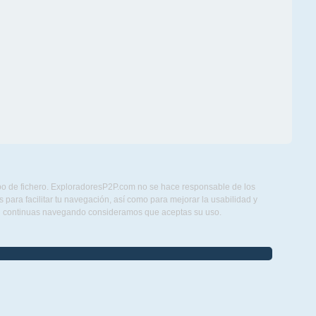
ipo de fichero. ExploradoresP2P.com no se hace responsable de los
para facilitar tu navegación, así como para mejorar la usabilidad y
Si continuas navegando consideramos que aceptas su uso.