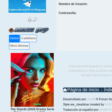
Nombre de Usuario:
Contraseña:
Global
Castellano
Otros Idiomas
Esta web está basada en enlace
comentarios u otras acciones de
temática de la misma 
Página de inicio
Índ
Desarrollado por
phpBB
® Forum So
Style we_clearblue created by
INV
The Shards (2026 Drama Serie
Traducción al español por
phpBB E