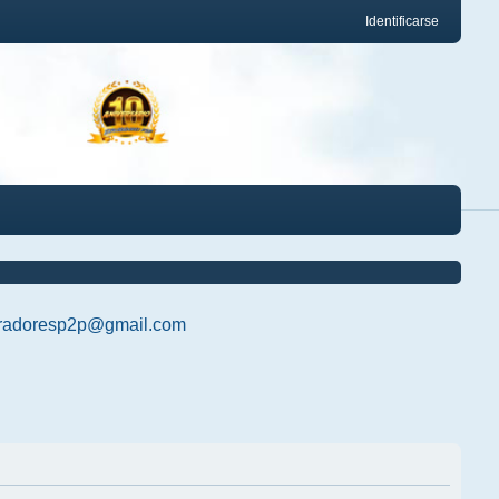
Identificarse
radoresp2p@gmail.com