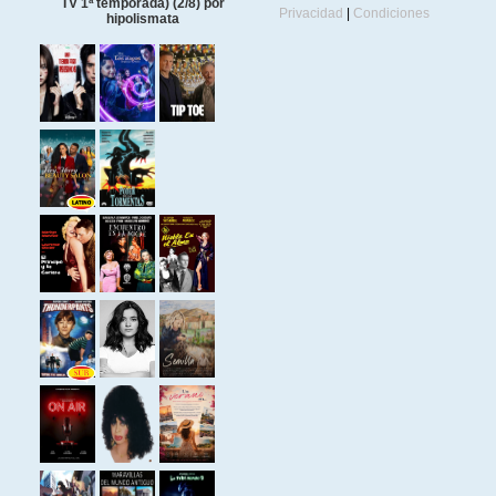
TV 1ª temporada) (2/8) por
Privacidad
|
Condiciones
hipolismata