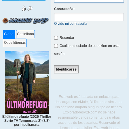
Contraseña:
Olvidé mi contraseña
Global
Castellano
Recordar
Otros Idiomas
Ocultar mi estado de conexión en esta
sesión
Esta web está basada en enlaces para
descargar con eMule, BitTorrent o similares.
No contiene alojado ningún tipo de fichero.
ExploradoresP2P.com no se hace
El último refugio (2025 Thriller
responsable de los comentarios u otras
Serie TV Temporada 2) (8/8)
acciones de los usuarios. Reservado el
por hipolismata
derecho de admisión. Esta web inserta