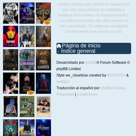
cookies propias para facilitar tu navegación,
así como para mejorar la usabilidad y
temática de la misma con Google Analytics.
Los datos personales de cada usuario no
son consultados. Si continuas navegando
consideramos que aceptas su uso.
Página de inicio
Índice general
Desarrollado por
phpBB
® Forum Software ©
phpBB Limited
Style we_clearblue created by
INVENTEA
&
nextgen
Traducción al español por
phpBB España
Privacidad
|
Condiciones