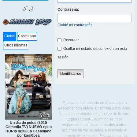
Contraseña:
Olvidé mi contraseña
Global
Castellano
Recordar
Otros Idiomas
Ocultar mi estado de conexión en esta
sesión
Esta web está basada en enlaces para
descargar con eMule, BitTorrent o similares.
No contiene alojado ningún tipo de fichero.
ExploradoresP2P.com no se hace
Un día de pelos (2015
responsable de los comentarios u otras
Comedia TV) NUEVO ripeo
acciones de los usuarios. Reservado el
HDRip m1080p Castellano
por kasi0pea
derecho de admisión. Esta web inserta