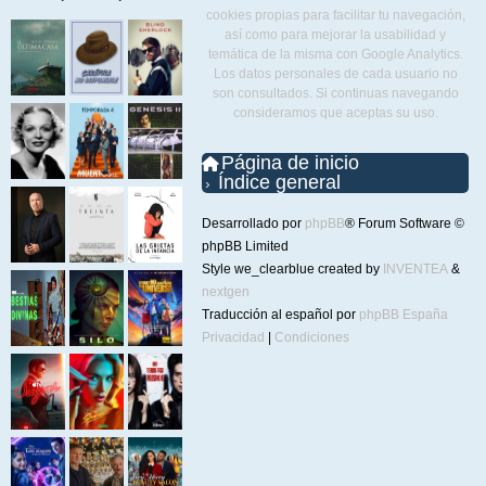
cookies propias para facilitar tu navegación,
así como para mejorar la usabilidad y
temática de la misma con Google Analytics.
Los datos personales de cada usuario no
son consultados. Si continuas navegando
consideramos que aceptas su uso.
Página de inicio
Índice general
Desarrollado por
phpBB
® Forum Software ©
phpBB Limited
Style we_clearblue created by
INVENTEA
&
nextgen
Traducción al español por
phpBB España
Privacidad
|
Condiciones