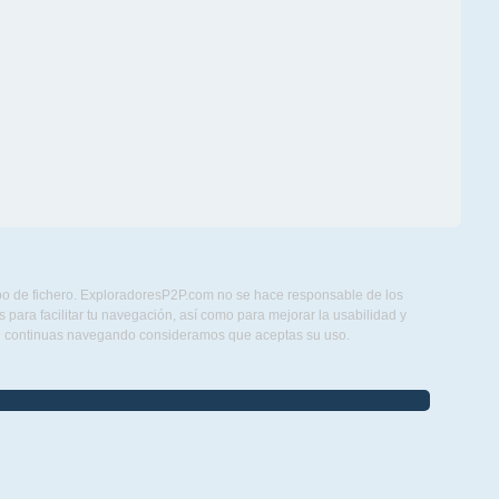
ipo de fichero. ExploradoresP2P.com no se hace responsable de los
para facilitar tu navegación, así como para mejorar la usabilidad y
Si continuas navegando consideramos que aceptas su uso.