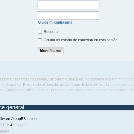
Olvidé mi contraseña
Recordar
Ocultar mi estado de conexión en esta sesión
s para descargar con eMule, BitTorrent o similares. No contiene alojado ningún t
 los usuarios. Reservado el derecho de admisión. Esta web inserta cookies propias 
con Google Analytics. Los datos personales de cada usuario no son consultados. 
ice general
ftware © phpBB Limited
ENTEA
&
nextgen
spaña