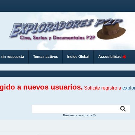
sin respuesta
Temas activos
Indice Global
Accesibilidad
ngido a nuevos usuarios.
Solicite registro a
explo
Búsqueda avanzada