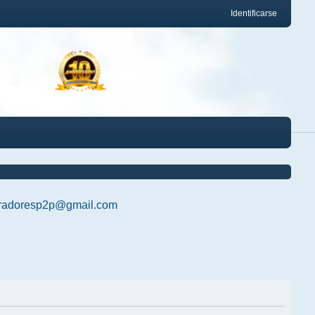
Identificarse
radoresp2p@gmail.com