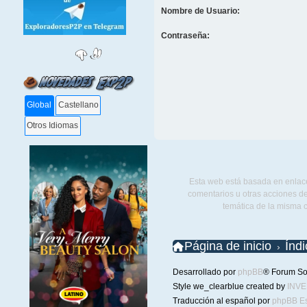
Nombre de Usuario:
Contraseña:
Global
Castellano
Otros Idiomas
Esta web está basada en enlace
comentarios u otras acciones de
temática de la misma 
Página de inicio
Índ
Desarrollado por
phpBB
® Forum So
Style we_clearblue created by
INV
Traducción al español por
phpBB E