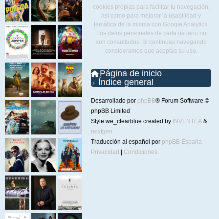
cookies propias para facilitar tu navegación,
así como para mejorar la usabilidad y
temática de la misma con Google Analytics.
Los datos personales de cada usuario no
son consultados. Si continuas navegando
consideramos que aceptas su uso.
Página de inicio
Índice general
Desarrollado por
phpBB
® Forum Software ©
phpBB Limited
Style we_clearblue created by
INVENTEA
&
nextgen
Traducción al español por
phpBB España
Privacidad
|
Condiciones