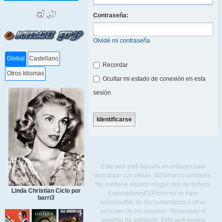
Contraseña:
Olvidé mi contraseña
Global
Castellano
Recordar
Otros Idiomas
Ocultar mi estado de conexión en esta
sesión
Esta web está basada en enlaces para
descargar con eMule, BitTorrent o similares.
No contiene alojado ningún tipo de fichero.
Linda Christian Ciclo por
ExploradoresP2P.com no se hace
barri3
responsable de los comentarios u otras
acciones de los usuarios. Reservado el
derecho de admisión. Esta web inserta