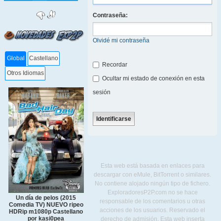
Contraseña:
Olvidé mi contraseña
Global
Castellano
Recordar
Otros Idiomas
Ocultar mi estado de conexión en esta
sesión
Esta web está basada en enlaces para
descargar con eMule, BitTorrent o similares.
No contiene alojado ningún tipo de fichero.
ExploradoresP2P.com no se hace
Un día de pelos (2015
responsable de los comentarios u otras
Comedia TV) NUEVO ripeo
acciones de los usuarios. Reservado el
HDRip m1080p Castellano
por kasi0pea
derecho de admisión. Esta web inserta