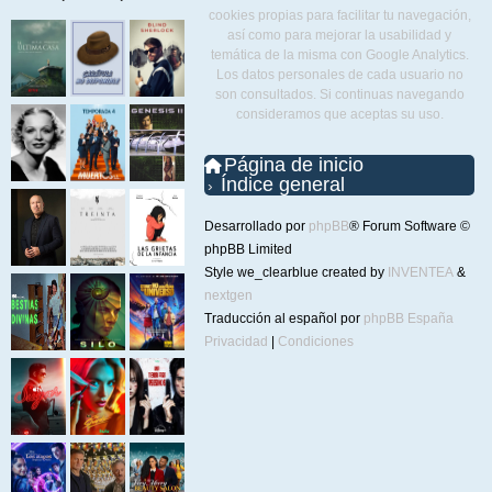
cookies propias para facilitar tu navegación,
así como para mejorar la usabilidad y
temática de la misma con Google Analytics.
Los datos personales de cada usuario no
son consultados. Si continuas navegando
consideramos que aceptas su uso.
Página de inicio
Índice general
Desarrollado por
phpBB
® Forum Software ©
phpBB Limited
Style we_clearblue created by
INVENTEA
&
nextgen
Traducción al español por
phpBB España
Privacidad
|
Condiciones