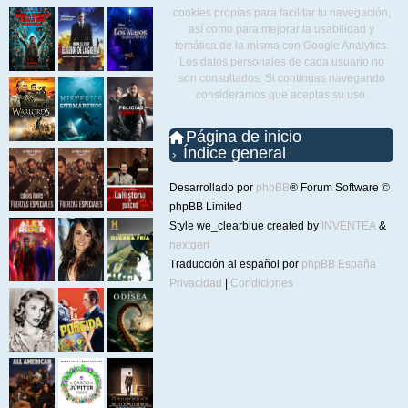
cookies propias para facilitar tu navegación,
así como para mejorar la usabilidad y
temática de la misma con Google Analytics.
Los datos personales de cada usuario no
son consultados. Si continuas navegando
consideramos que aceptas su uso.
Página de inicio
Índice general
Desarrollado por
phpBB
® Forum Software ©
phpBB Limited
Style we_clearblue created by
INVENTEA
&
nextgen
Traducción al español por
phpBB España
Privacidad
|
Condiciones