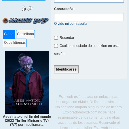
Contraseña:
Olvidé mi contraseña
Global
Castellano
Recordar
Otros Idiomas
Ocultar mi estado de conexión en esta
sesión
Esta web está basada en enlaces para
descargar con eMule, BitTorrent o similares.
No contiene alojado ningún tipo de fichero.
ExploradoresP2P.com no se hace
Asesinato en el fin del mundo
responsable de los comentarios u otras
(2023 Thriller Miniserie TV)
acciones de los usuarios. Reservado el
(7/7) por hipolismata
derecho de admisión. Esta web inserta