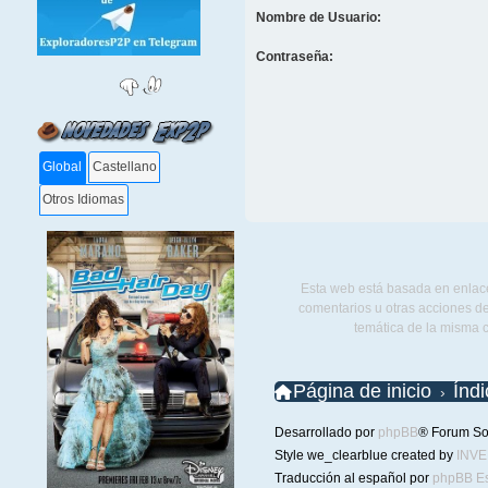
Nombre de Usuario:
Contraseña:
Global
Castellano
Otros Idiomas
Esta web está basada en enlace
comentarios u otras acciones de
temática de la misma 
Página de inicio
Índ
Desarrollado por
phpBB
® Forum So
Style we_clearblue created by
INV
Traducción al español por
phpBB E