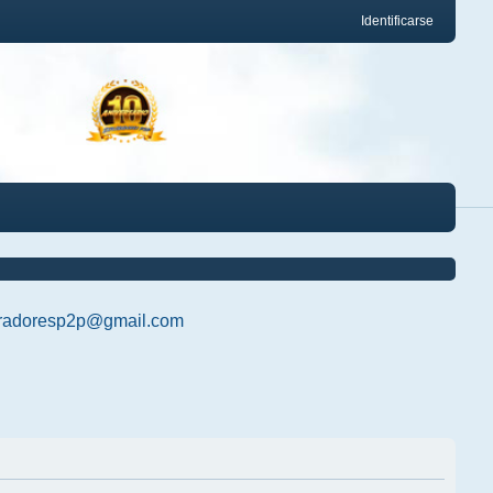
Identificarse
radoresp2p@gmail.com