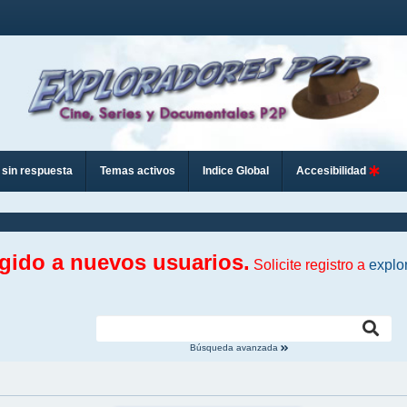
sin respuesta
Temas activos
Indice Global
Accesibilidad
ngido a nuevos usuarios.
Solicite registro a
explo
Búsqueda avanzada