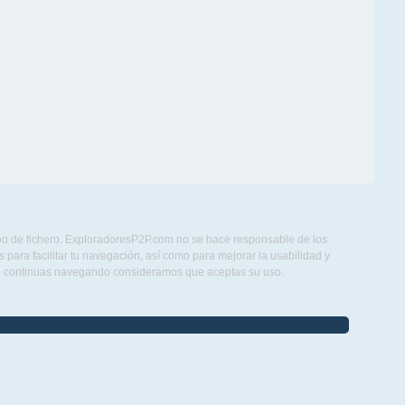
ipo de fichero. ExploradoresP2P.com no se hace responsable de los
para facilitar tu navegación, así como para mejorar la usabilidad y
Si continuas navegando consideramos que aceptas su uso.