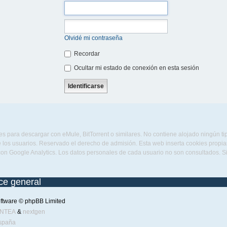
Olvidé mi contraseña
Recordar
Ocultar mi estado de conexión en esta sesión
s para descargar con eMule, BitTorrent o similares. No contiene alojado ningún t
 los usuarios. Reservado el derecho de admisión. Esta web inserta cookies propias 
con Google Analytics. Los datos personales de cada usuario no son consultados. 
ice general
ftware © phpBB Limited
ENTEA
&
nextgen
spaña