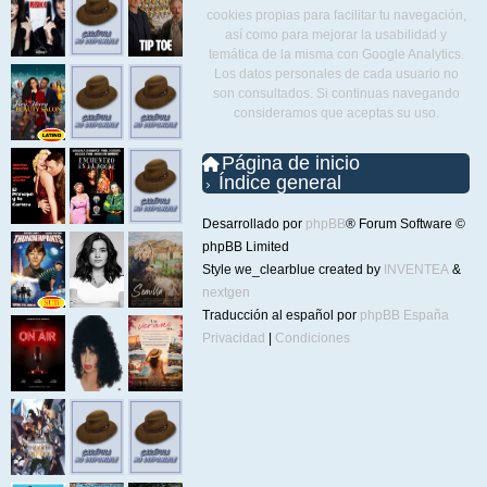
cookies propias para facilitar tu navegación,
así como para mejorar la usabilidad y
temática de la misma con Google Analytics.
Los datos personales de cada usuario no
son consultados. Si continuas navegando
consideramos que aceptas su uso.
Página de inicio
Índice general
Desarrollado por
phpBB
® Forum Software ©
phpBB Limited
Style we_clearblue created by
INVENTEA
&
nextgen
Traducción al español por
phpBB España
Privacidad
|
Condiciones