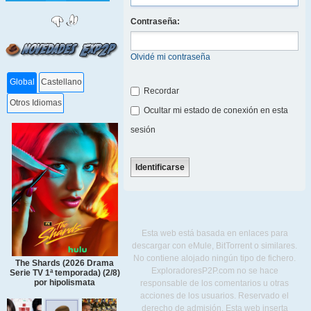
Contraseña:
Olvidé mi contraseña
Global
Castellano
Recordar
Otros Idiomas
Ocultar mi estado de conexión en esta
sesión
Esta web está basada en enlaces para
descargar con eMule, BitTorrent o similares.
No contiene alojado ningún tipo de fichero.
The Shards (2026 Drama
ExploradoresP2P.com no se hace
Serie TV 1ª temporada) (2/8)
por hipolismata
responsable de los comentarios u otras
acciones de los usuarios. Reservado el
derecho de admisión. Esta web inserta