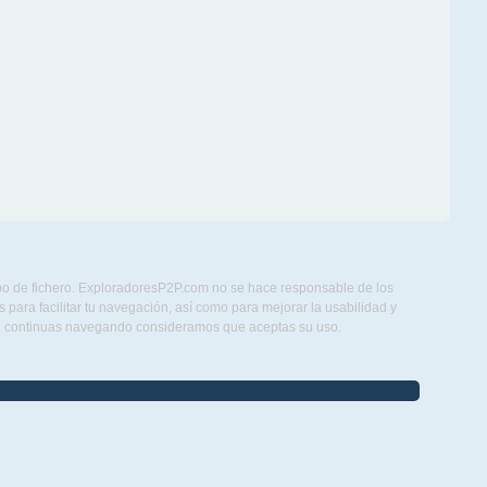
ipo de fichero. ExploradoresP2P.com no se hace responsable de los
para facilitar tu navegación, así como para mejorar la usabilidad y
Si continuas navegando consideramos que aceptas su uso.