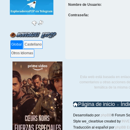
Nombre de Usuario:
Contraseña:
Global
Castellano
Otros Idiomas
Esta web está basada en enlace
comentarios u otras acciones de
temática de la misma 
Página de inicio
Índ
Desarrollado por
phpBB
® Forum So
Style we_clearblue created by
INV
Traducción al español por
phpBB E