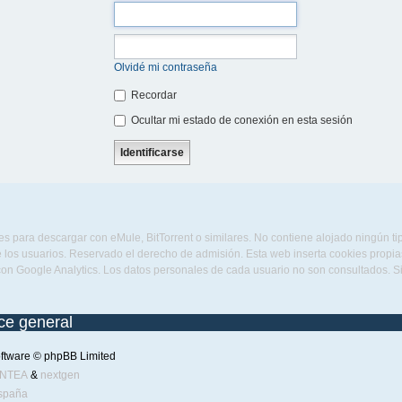
Olvidé mi contraseña
Recordar
Ocultar mi estado de conexión en esta sesión
s para descargar con eMule, BitTorrent o similares. No contiene alojado ningún t
 los usuarios. Reservado el derecho de admisión. Esta web inserta cookies propias 
con Google Analytics. Los datos personales de cada usuario no son consultados. 
ice general
ftware © phpBB Limited
ENTEA
&
nextgen
spaña