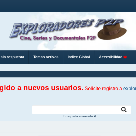
sin respuesta
Temas activos
Indice Global
Accesibilidad
ngido a nuevos usuarios.
Solicite registro a
explo
Búsqueda avanzada