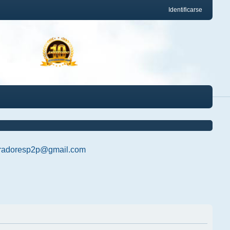
Identificarse
radoresp2p@gmail.com