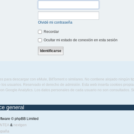
Olvidé mi contraseña
Recordar
Ocultar mi estado de conexión en esta sesión
s para descargar con eMule, BitTorrent o similares. No contiene alojado ningún t
 los usuarios. Reservado el derecho de admisión. Esta web inserta cookies propias 
con Google Analytics. Los datos personales de cada usuario no son consultados. 
ice general
ftware © phpBB Limited
ENTEA
&
nextgen
spaña