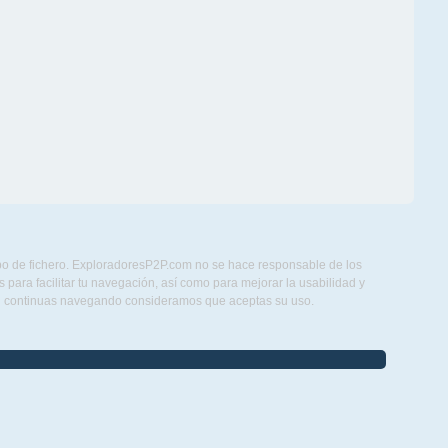
ipo de fichero. ExploradoresP2P.com no se hace responsable de los
para facilitar tu navegación, así como para mejorar la usabilidad y
Si continuas navegando consideramos que aceptas su uso.