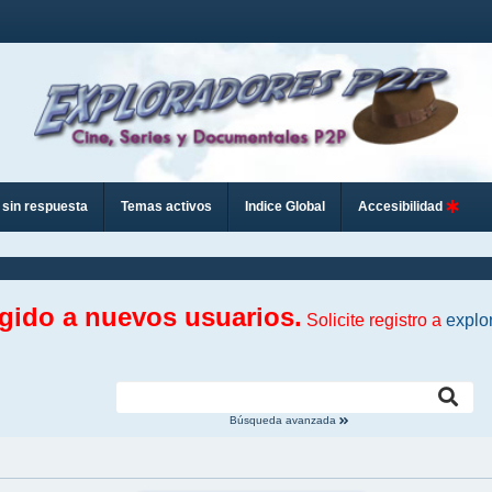
sin respuesta
Temas activos
Indice Global
Accesibilidad
ngido a nuevos usuarios.
Solicite registro a
explo
Búsqueda avanzada