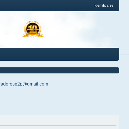
Identificarse
radoresp2p@gmail.com