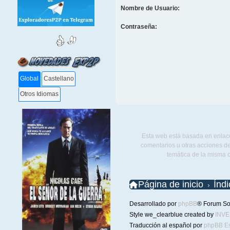
Nombre de Usuario:
Contraseña:
Global
Castellano
Otros Idiomas
Esta web está basada en enlace
comentarios u otras acciones de
temática de la misma 
Página de inicio
Índ
Desarrollado por
phpBB
® Forum So
Style we_clearblue created by
INV
Traducción al español por
phpBB E