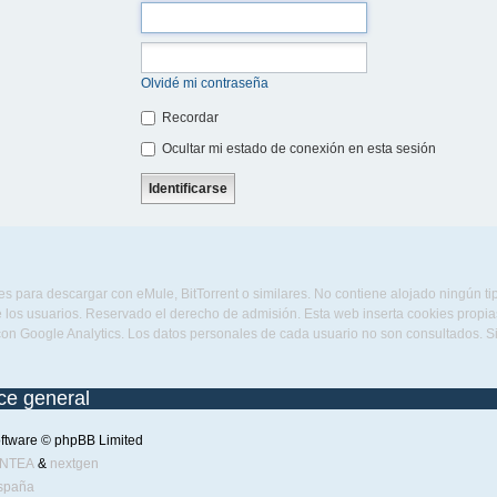
Olvidé mi contraseña
Recordar
Ocultar mi estado de conexión en esta sesión
s para descargar con eMule, BitTorrent o similares. No contiene alojado ningún t
 los usuarios. Reservado el derecho de admisión. Esta web inserta cookies propias 
con Google Analytics. Los datos personales de cada usuario no son consultados. 
ice general
ftware © phpBB Limited
ENTEA
&
nextgen
spaña