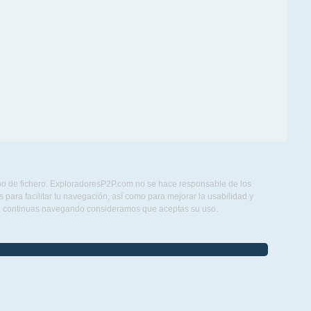
ipo de fichero. ExploradoresP2P.com no se hace responsable de los
para facilitar tu navegación, así como para mejorar la usabilidad y
Si continuas navegando consideramos que aceptas su uso.