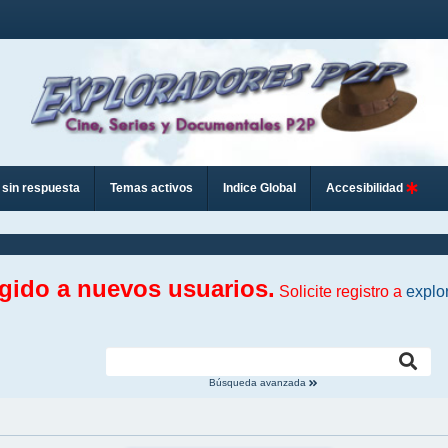
sin respuesta
Temas activos
Indice Global
Accesibilidad
ngido a nuevos usuarios.
Solicite registro a
explo
Búsqueda avanzada