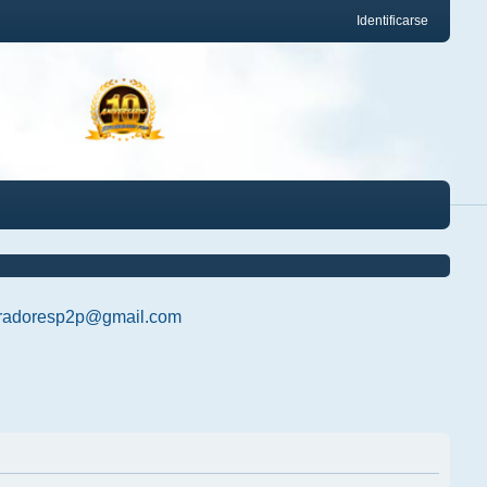
Identificarse
radoresp2p@gmail.com