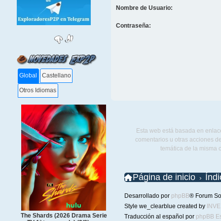
Nombre de Usuario:
Contraseña:
Global
Castellano
Otros Idiomas
Esta web está basada en enlace
comentarios u otras acciones de
temática de la misma 
Página de inicio
Índ
Desarrollado por
phpBB
® Forum So
Style we_clearblue created by
INV
The Shards (2026 Drama Serie
Traducción al español por
phpBB E