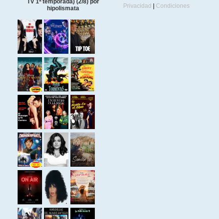
TV 1ª temporada) (2/8) por
Privacidad
|
Condiciones
hipolismata