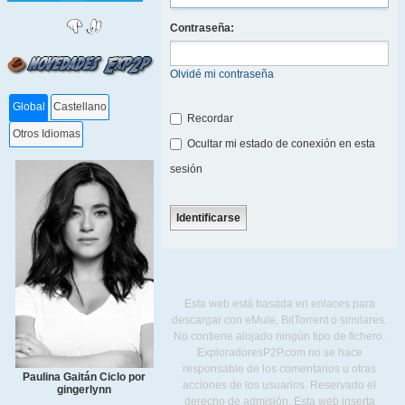
Contraseña:
Olvidé mi contraseña
Global
Castellano
Recordar
Otros Idiomas
Ocultar mi estado de conexión en esta
sesión
Esta web está basada en enlaces para
descargar con eMule, BitTorrent o similares.
No contiene alojado ningún tipo de fichero.
ExploradoresP2P.com no se hace
responsable de los comentarios u otras
Paulina Gaitán Ciclo por
acciones de los usuarios. Reservado el
gingerlynn
derecho de admisión. Esta web inserta