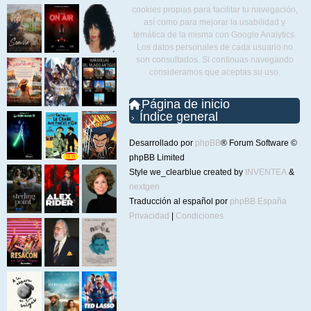
cookies propias para facilitar tu navegación,
así como para mejorar la usabilidad y
temática de la misma con Google Analytics.
Los datos personales de cada usuario no
son consultados. Si continuas navegando
consideramos que aceptas su uso.
Página de inicio
Índice general
Desarrollado por
phpBB
® Forum Software ©
phpBB Limited
Style we_clearblue created by
INVENTEA
&
nextgen
Traducción al español por
phpBB España
Privacidad
|
Condiciones