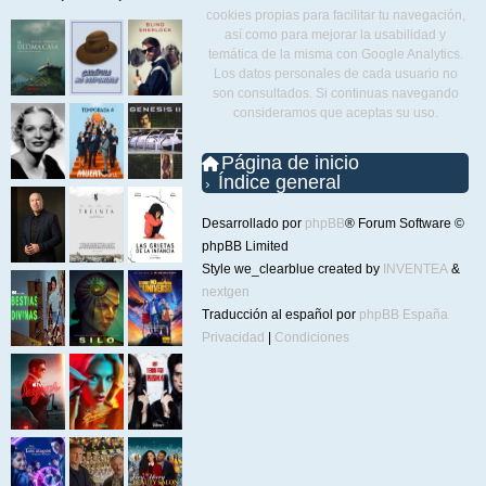
cookies propias para facilitar tu navegación,
así como para mejorar la usabilidad y
temática de la misma con Google Analytics.
Los datos personales de cada usuario no
son consultados. Si continuas navegando
consideramos que aceptas su uso.
Página de inicio
Índice general
Desarrollado por
phpBB
® Forum Software ©
phpBB Limited
Style we_clearblue created by
INVENTEA
&
nextgen
Traducción al español por
phpBB España
Privacidad
|
Condiciones