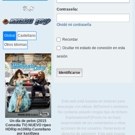
Contraseña:
Olvidé mi contraseña
Global
Castellano
Recordar
Otros Idiomas
Ocultar mi estado de conexión en esta
sesión
Esta web está basada en enlaces para
descargar con eMule, BitTorrent o similares.
No contiene alojado ningún tipo de fichero.
ExploradoresP2P.com no se hace
Un día de pelos (2015
responsable de los comentarios u otras
Comedia TV) NUEVO ripeo
acciones de los usuarios. Reservado el
HDRip m1080p Castellano
por kasi0pea
derecho de admisión. Esta web inserta