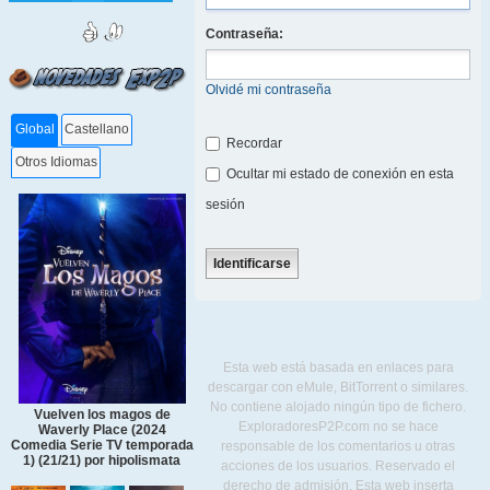
Contraseña:
Olvidé mi contraseña
Global
Castellano
Recordar
Otros Idiomas
Ocultar mi estado de conexión en esta
sesión
Esta web está basada en enlaces para
descargar con eMule, BitTorrent o similares.
No contiene alojado ningún tipo de fichero.
Vuelven los magos de
ExploradoresP2P.com no se hace
Waverly Place (2024
Comedia Serie TV temporada
responsable de los comentarios u otras
1) (21/21) por hipolismata
acciones de los usuarios. Reservado el
derecho de admisión. Esta web inserta