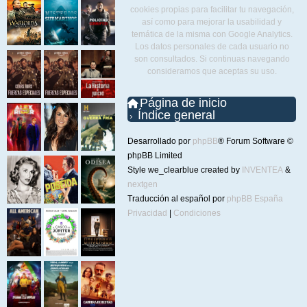
cookies propias para facilitar tu navegación,
así como para mejorar la usabilidad y
temática de la misma con Google Analytics.
Los datos personales de cada usuario no
son consultados. Si continuas navegando
consideramos que aceptas su uso.
Página de inicio
Índice general
Desarrollado por
phpBB
® Forum Software ©
phpBB Limited
Style we_clearblue created by
INVENTEA
&
nextgen
Traducción al español por
phpBB España
Privacidad
|
Condiciones