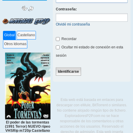
Contraseña:
Olvidé mi contraseña
Global
Castellano
Recordar
Otros Idiomas
Ocultar mi estado de conexión en esta
sesión
Esta web está basada en enlaces para
descargar con eMule, BitTorrent o similares.
No contiene alojado ningún tipo de fichero.
ExploradoresP2P.com no se hace
responsable de los comentarios u otras
El poder de las tormentas
acciones de los usuarios. Reservado el
(1991 Terror) NUEVO ripeo
VHSRip m720p Castellano
derecho de admisión. Esta web inserta