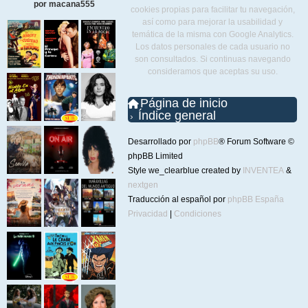
por macana555
cookies propias para facilitar tu navegación,
así como para mejorar la usabilidad y
temática de la misma con Google Analytics.
Los datos personales de cada usuario no
son consultados. Si continuas navegando
consideramos que aceptas su uso.
Página de inicio
Índice general
Desarrollado por
phpBB
® Forum Software ©
phpBB Limited
Style we_clearblue created by
INVENTEA
&
nextgen
Traducción al español por
phpBB España
Privacidad
|
Condiciones