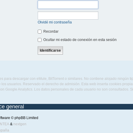
Olvidé mi contraseña
Recordar
Ocultar mi estado de conexión en esta sesión
s para descargar con eMule, BitTorrent o similares. No contiene alojado ningún t
 los usuarios. Reservado el derecho de admisión. Esta web inserta cookies propias 
con Google Analytics. Los datos personales de cada usuario no son consultados. 
ice general
ftware © phpBB Limited
ENTEA
&
nextgen
spaña