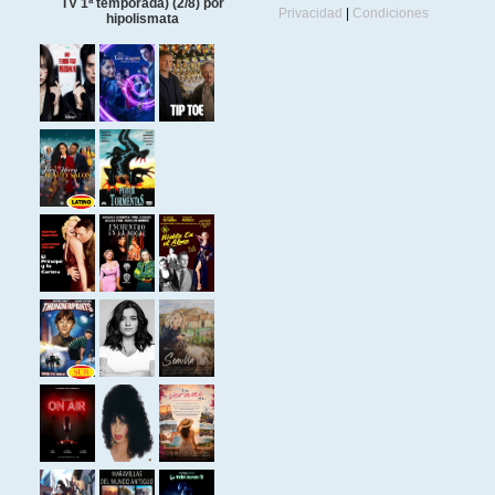
TV 1ª temporada) (2/8) por
Privacidad
|
Condiciones
hipolismata