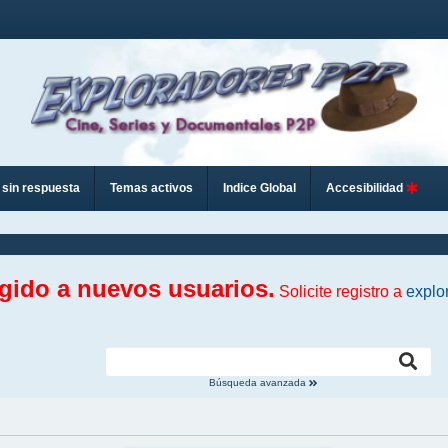
sin respuesta
Temas activos
Indice Global
Accesibilidad
ngido a nuevos usuarios.
Solicite registro a
explo
Búsqueda avanzada