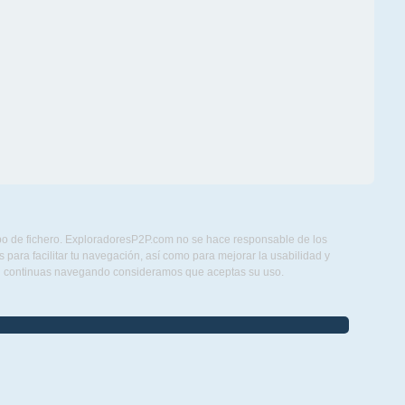
ipo de fichero. ExploradoresP2P.com no se hace responsable de los
para facilitar tu navegación, así como para mejorar la usabilidad y
Si continuas navegando consideramos que aceptas su uso.