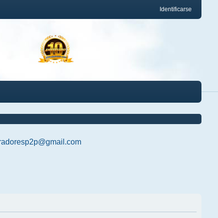
Identificarse
radoresp2p@gmail.com