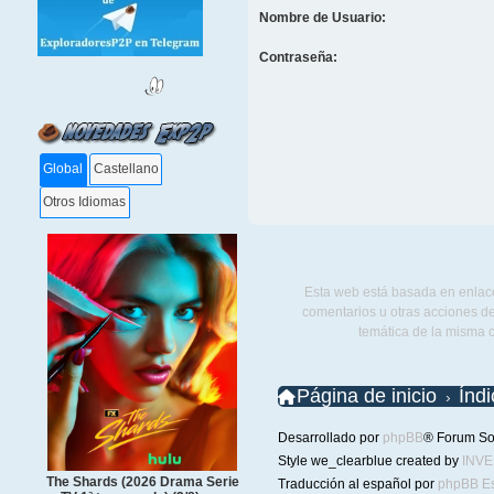
Nombre de Usuario:
Contraseña:
Global
Castellano
Otros Idiomas
Esta web está basada en enlace
comentarios u otras acciones de
temática de la misma 
Página de inicio
Índ
Desarrollado por
phpBB
® Forum So
Style we_clearblue created by
INV
The Shards (2026 Drama Serie
Traducción al español por
phpBB E