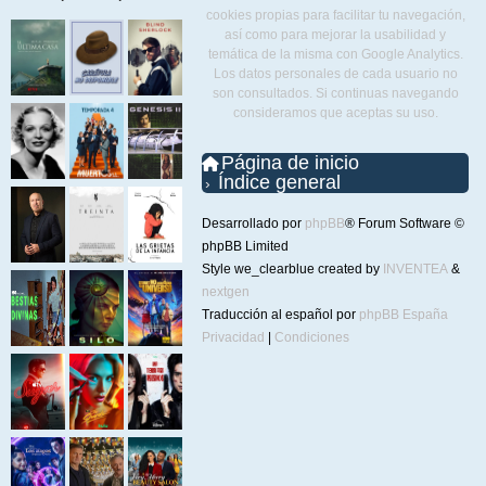
cookies propias para facilitar tu navegación,
así como para mejorar la usabilidad y
temática de la misma con Google Analytics.
Los datos personales de cada usuario no
son consultados. Si continuas navegando
consideramos que aceptas su uso.
Página de inicio
Índice general
Desarrollado por
phpBB
® Forum Software ©
phpBB Limited
Style we_clearblue created by
INVENTEA
&
nextgen
Traducción al español por
phpBB España
Privacidad
|
Condiciones