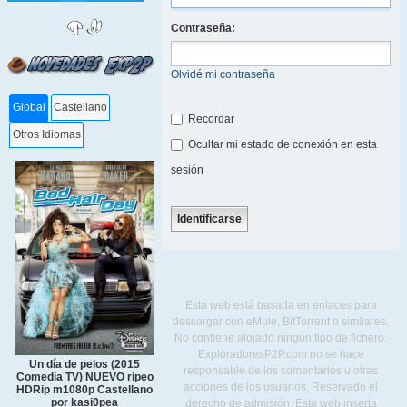
Contraseña:
Olvidé mi contraseña
Global
Castellano
Recordar
Otros Idiomas
Ocultar mi estado de conexión en esta
sesión
Esta web está basada en enlaces para
descargar con eMule, BitTorrent o similares.
No contiene alojado ningún tipo de fichero.
ExploradoresP2P.com no se hace
Un día de pelos (2015
responsable de los comentarios u otras
Comedia TV) NUEVO ripeo
acciones de los usuarios. Reservado el
HDRip m1080p Castellano
por kasi0pea
derecho de admisión. Esta web inserta