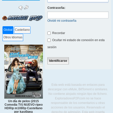
Contraseña:
Olvidé mi contraseña
Global
Castellano
Recordar
Otros Idiomas
Ocultar mi estado de conexión en esta
sesión
Esta web está basada en enlaces para
descargar con eMule, BitTorrent o similares.
No contiene alojado ningún tipo de fichero.
ExploradoresP2P.com no se hace
Un día de pelos (2015
responsable de los comentarios u otras
Comedia TV) NUEVO ripeo
acciones de los usuarios. Reservado el
HDRip m1080p Castellano
por kasi0pea
derecho de admisión. Esta web inserta