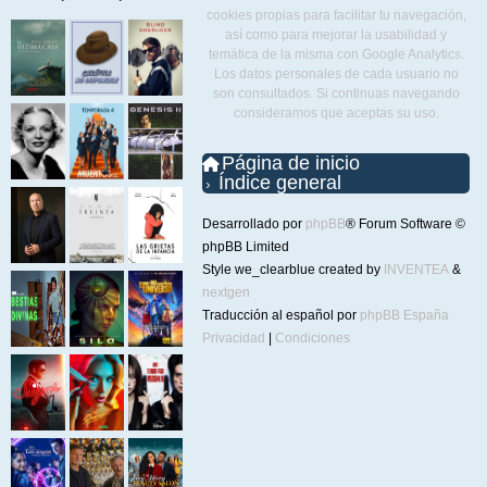
cookies propias para facilitar tu navegación,
así como para mejorar la usabilidad y
temática de la misma con Google Analytics.
Los datos personales de cada usuario no
son consultados. Si continuas navegando
consideramos que aceptas su uso.
Página de inicio
Índice general
Desarrollado por
phpBB
® Forum Software ©
phpBB Limited
Style we_clearblue created by
INVENTEA
&
nextgen
Traducción al español por
phpBB España
Privacidad
|
Condiciones