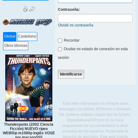
Contraseña:
Olvidé mi contraseña
Global
Castellano
Recordar
Otros Idiomas
Ocultar mi estado de conexión en esta
sesión
Esta web está basada en enlaces para
descargar con eMule, BitTorrent o similares.
No contiene alojado ningún tipo de fichero.
ExploradoresP2P.com no se hace
Thunderpants (2002 Ciencia
responsable de los comentarios u otras
Ficción) NUEVO ripeo
acciones de los usuarios. Reservado el
WEBRip m1080p Inglés VOSE
derecho de admisión. Esta web inserta
por macana555