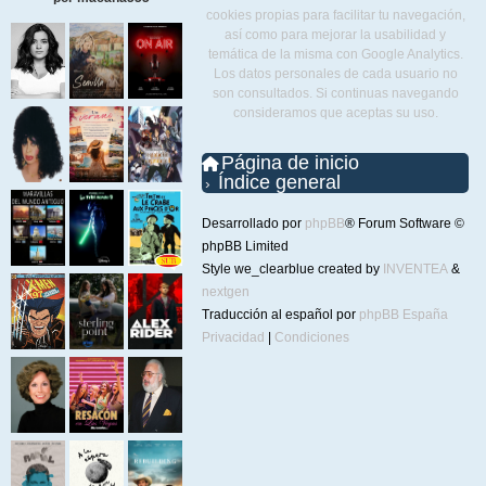
cookies propias para facilitar tu navegación,
así como para mejorar la usabilidad y
temática de la misma con Google Analytics.
Los datos personales de cada usuario no
son consultados. Si continuas navegando
consideramos que aceptas su uso.
Página de inicio
Índice general
Desarrollado por
phpBB
® Forum Software ©
phpBB Limited
Style we_clearblue created by
INVENTEA
&
nextgen
Traducción al español por
phpBB España
Privacidad
|
Condiciones