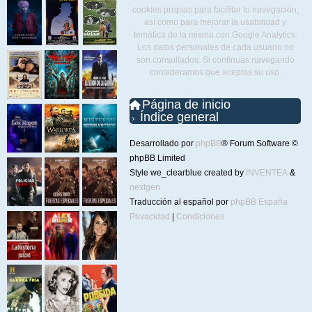
cookies propias para facilitar tu navegación,
así como para mejorar la usabilidad y
temática de la misma con Google Analytics.
Los datos personales de cada usuario no
son consultados. Si continuas navegando
consideramos que aceptas su uso.
Página de inicio
Índice general
Desarrollado por
phpBB
® Forum Software ©
phpBB Limited
Style we_clearblue created by
INVENTEA
&
nextgen
Traducción al español por
phpBB España
Privacidad
|
Condiciones