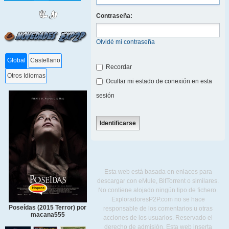
Contraseña:
Olvidé mi contraseña
Global
Castellano
Recordar
Otros Idiomas
Ocultar mi estado de conexión en esta
sesión
Esta web está basada en enlaces para
descargar con eMule, BitTorrent o similares.
No contiene alojado ningún tipo de fichero.
ExploradoresP2P.com no se hace
Poseídas (2015 Terror) por
responsable de los comentarios u otras
macana555
acciones de los usuarios. Reservado el
derecho de admisión. Esta web inserta