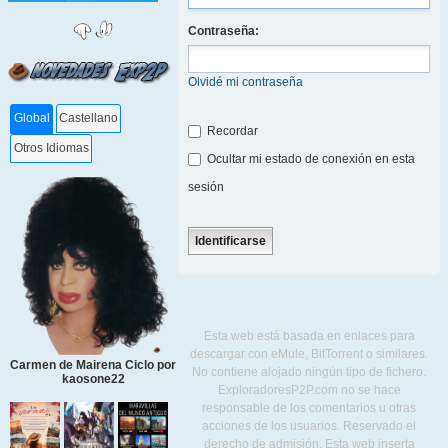
Contraseña:
Olvidé mi contraseña
Global
Castellano
Recordar
Otros Idiomas
Ocultar mi estado de conexión en esta
sesión
Esta web está basada en enlaces para
descargar con eMule, BitTorrent o similares.
Carmen de Mairena Ciclo por
No contiene alojado ningún tipo de fichero.
kaosone22
ExploradoresP2P.com no se hace
responsable de los comentarios u otras
acciones de los usuarios. Reservado el
derecho de admisión. Esta web inserta