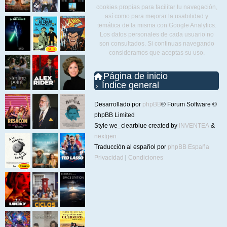
cookies propias para facilitar tu navegación,
así como para mejorar la usabilidad y
temática de la misma con Google Analytics.
Los datos personales de cada usuario no
son consultados. Si continuas navegando
consideramos que aceptas su uso.
Página de inicio
Índice general
Desarrollado por
phpBB
® Forum Software ©
phpBB Limited
Style we_clearblue created by
INVENTEA
&
nextgen
Traducción al español por
phpBB España
Privacidad
|
Condiciones